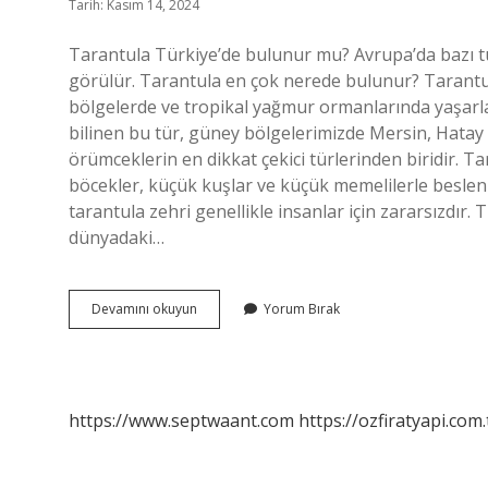
Tarih: Kasım 14, 2024
Tarantula Türkiye’de bulunur mu? Avrupa’da bazı tür
görülür. Tarantula en çok nerede bulunur? Tarantul
bölgelerde ve tropikal yağmur ormanlarında yaşarla
bilinen bu tür, güney bölgelerimizde Mersin, Hatay v
örümceklerin en dikkat çekici türlerinden biridir. Tar
böcekler, küçük kuşlar ve küçük memelilerle beslenirle
tarantula zehri genellikle insanlar için zararsızdır.
dünyadaki…
Tarantula
Devamını okuyun
Yorum Bırak
Türkiyede
Nerede
Var
https://www.septwaant.com
https://ozfiratyapi.com.