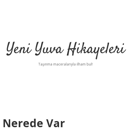
Yeni Yuva Hikayeleri
Taşınma maceralarıyla ilham bul!
 Nerede Var