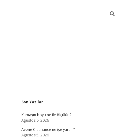
Sidebar
Son Yazılar
ilbet
hiltonbet
Betexper giriş adresi
https://www.betexper.xy
Kumaşın boyu ne ile ölçülür ?
Ağustos 6, 2026
Avene Cleanance ne işe yarar ?
Ağustos 5, 2026