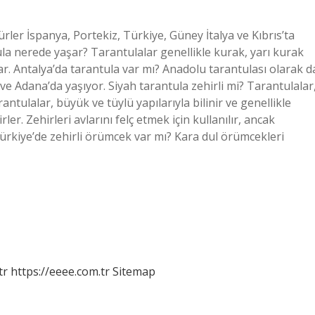
ler İspanya, Portekiz, Türkiye, Güney İtalya ve Kıbrıs’ta
a nerede yaşar? Tarantulalar genellikle kurak, yarı kurak
r. Antalya’da tarantula var mı? Anadolu tarantulası olarak d
e Adana’da yaşıyor. Siyah tarantula zehirli mi? Tarantulalar
antulalar, büyük ve tüylü yapılarıyla bilinir ve genellikle
r. Zehirleri avlarını felç etmek için kullanılır, ancak
 Türkiye’de zehirli örümcek var mı? Kara dul örümcekleri
tr
https://eeee.com.tr
Sitemap