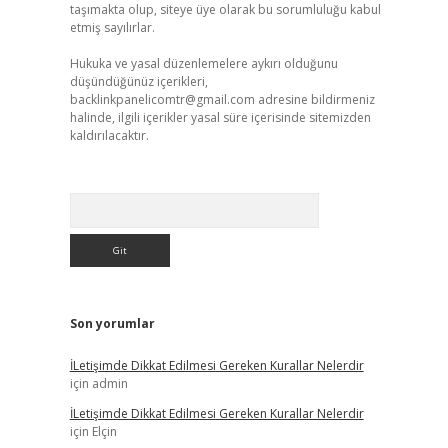
taşımakta olup, siteye üye olarak bu sorumluluğu kabul
etmiş sayılırlar.
Hukuka ve yasal düzenlemelere aykırı olduğunu
düşündüğünüz içerikleri,
backlinkpanelicomtr@gmail.com
adresine bildirmeniz
halinde, ilgili içerikler yasal süre içerisinde sitemizden
kaldırılacaktır.
Arama
Son yorumlar
İLetişimde Dikkat Edilmesi Gereken Kurallar Nelerdir
için
admin
İLetişimde Dikkat Edilmesi Gereken Kurallar Nelerdir
için
Elçin