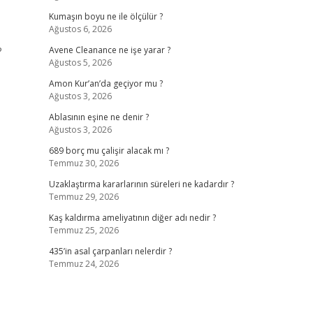
Kumaşın boyu ne ile ölçülür ?
Ağustos 6, 2026
?
Avene Cleanance ne işe yarar ?
Ağustos 5, 2026
Amon Kur’an’da geçiyor mu ?
Ağustos 3, 2026
Ablasının eşine ne denir ?
Ağustos 3, 2026
689 borç mu çalişir alacak mı ?
Temmuz 30, 2026
Uzaklaştırma kararlarının süreleri ne kadardır ?
Temmuz 29, 2026
Kaş kaldırma ameliyatının diğer adı nedir ?
Temmuz 25, 2026
435’in asal çarpanları nelerdir ?
Temmuz 24, 2026