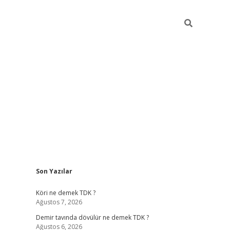
Sidebar
Son Yazılar
ilbet
hiltonbet
Betexper giriş adresi
https://www.betexper.xyz
Köri ne demek TDK ?
Ağustos 7, 2026
Demir tavında dövülür ne demek TDK ?
Ağustos 6, 2026