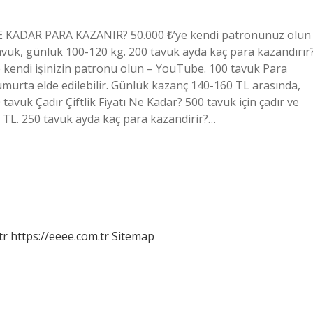
E KADAR PARA KAZANIR? 50.000 ₺’ye kendi patronunuz olun
vuk, günlük 100-120 kg. 200 tavuk ayda kaç para kazandırır
endi işinizin patronu olun – YouTube. 100 tavuk Para
murta elde edilebilir. Günlük kazanç 140-160 TL arasında,
 tavuk Çadır Çiftlik Fiyatı Ne Kadar? 500 tavuk için çadır ve
8 TL. 250 tavuk ayda kaç para kazandirir?…
tr
https://eeee.com.tr
Sitemap