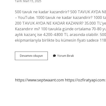
Tarih: Mart 15, 2025
500 tavuk ne kadar kazandirir? 500 TAVUK AYDA N
– YouTube. 1000 tavuk ne kadar kazandirir? 1000 ta
200 TAVUK AYDA NE KADAR KAZANIR? 35.000 TL’ye k
Kazandırır mı? 100 tavukla günde ortalama 70-80 yu
aylık kazanç ise 4.200-4.800 TL arasında olabilir. 500
ekipmanlarıyla birlikte bu kümesin fiyatı sadece 11
500
Devamını okuyun
Yorum Bırak
Tavuk
Ile
Ne
Kadar
Para
https://www.septwaant.com
https://ozfiratyapi.com.
Kazanılır