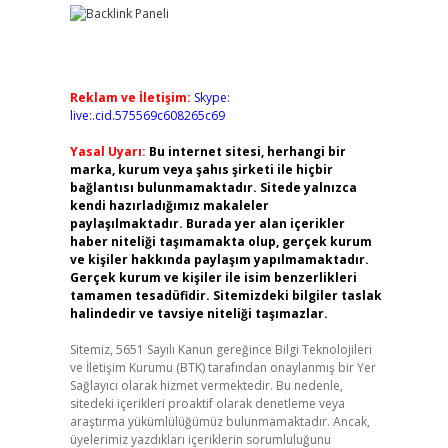
Reklam ve İletişim:
Skype:
live:.cid.575569c608265c69
Yasal Uyarı:
Bu internet sitesi, herhangi bir
marka, kurum veya şahıs şirketi ile hiçbir
bağlantısı bulunmamaktadır. Sitede yalnızca
kendi hazırladığımız makaleler
paylaşılmaktadır. Burada yer alan içerikler
haber niteliği taşımamakta olup, gerçek kurum
ve kişiler hakkında paylaşım yapılmamaktadır.
Gerçek kurum ve kişiler ile isim benzerlikleri
tamamen tesadüfidir. Sitemizdeki bilgiler taslak
halindedir ve tavsiye niteliği taşımazlar.
Sitemiz, 5651 Sayılı Kanun gereğince Bilgi Teknolojileri
ve İletişim Kurumu (BTK) tarafından onaylanmış bir Yer
Sağlayıcı olarak hizmet vermektedir. Bu nedenle,
sitedeki içerikleri proaktif olarak denetleme veya
araştırma yükümlülüğümüz bulunmamaktadır. Ancak,
üyelerimiz yazdıkları içeriklerin sorumluluğunu