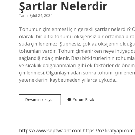
Şartlar Nelerdir
Tarih: Eylül 24, 2024
Tohumun çimlenmesi için gerekli şartlar nelerdir? O
olarak, bir bitki tohumu oksijensiz bir ortamda bıra
suda çimlenemez. Şüphesiz, çok az oksijenin olduğu 
tohumları vardır. Tohum çimlenirken neye ihtiyaç 
sağlandığında çimlenir. Bazı bitki türlerinin tohumları
ve sıcaklık dalgalanmaları gibi ek faktörler de öne
çimlenmesi: Olgunlaşmadan sonra tohum, çimlenene 
yeteneklerini kaybetmeden yıllarca uykuda…
Bitki
Devamını okuyun
Yorum Bırak
Tohumunun
Çimlenmesi
Için
Gerekli
Şartlar
https://www.septwaant.com
https://ozfiratyapi.com.
Nelerdir