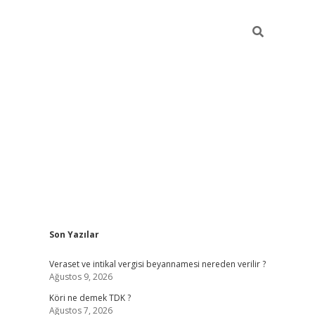
Sidebar
Son Yazılar
ilbet
hiltonbet
Betexper giriş adresi
https://www.betexper.xyz
Veraset ve intikal vergisi beyannamesi nereden verilir ?
Ağustos 9, 2026
Köri ne demek TDK ?
Ağustos 7, 2026