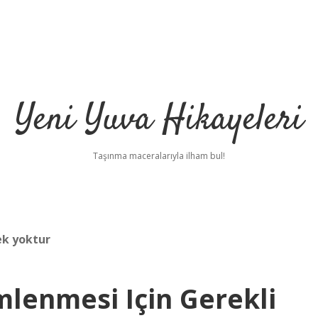
Yeni Yuva Hikayeleri
Taşınma maceralarıyla ilham bul!
ek yoktur
lenmesi Için Gerekli