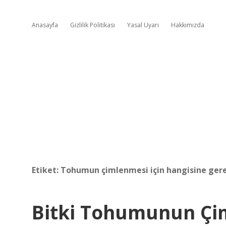
Anasayfa
Gizlilik Politikası
Yasal Uyarı
Hakkımızda
Etiket:
Tohumun çimlenmesi için hangisine ger
Bitki Tohumunun Çim