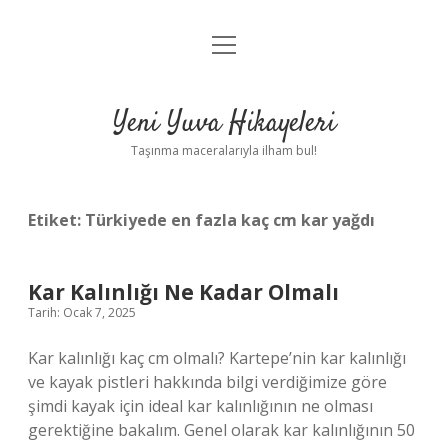
menüyü
Anasayfa
aç
Gizlilik Politikası
Yeni Yuva Hikayeleri
Yasal Uyarı
Taşınma maceralarıyla ilham bul!
Hakkımızda
Etiket:
Türkiyede en fazla kaç cm kar yağdı
Kar Kalınlığı Ne Kadar Olmalı
Tarih: Ocak 7, 2025
Kar kalınlığı kaç cm olmalı? Kartepe’nin kar kalınlığı
ve kayak pistleri hakkında bilgi verdiğimize göre
şimdi kayak için ideal kar kalınlığının ne olması
gerektiğine bakalım. Genel olarak kar kalınlığının 50