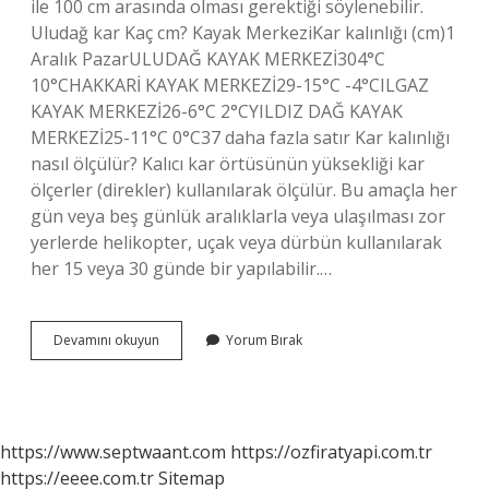
ile 100 cm arasında olması gerektiği söylenebilir.
Uludağ kar Kaç cm? Kayak MerkeziKar kalınlığı (cm)1
Aralık PazarULUDAĞ KAYAK MERKEZİ304°C
10°CHAKKARİ KAYAK MERKEZİ29-15°C -4°CILGAZ
KAYAK MERKEZİ26-6°C 2°CYILDIZ DAĞ KAYAK
MERKEZİ25-11°C 0°C37 daha fazla satır Kar kalınlığı
nasıl ölçülür? Kalıcı kar örtüsünün yüksekliği kar
ölçerler (direkler) kullanılarak ölçülür. Bu amaçla her
gün veya beş günlük aralıklarla veya ulaşılması zor
yerlerde helikopter, uçak veya dürbün kullanılarak
her 15 veya 30 günde bir yapılabilir.…
Kar
Devamını okuyun
Yorum Bırak
Kalınlığı
Ne
Kadar
Olmalı
https://www.septwaant.com
https://ozfiratyapi.com.tr
https://eeee.com.tr
Sitemap