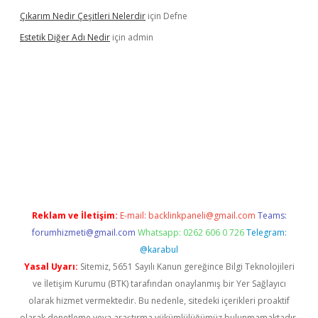
Çıkarım Nedir Çeşitleri Nelerdir
için
Defne
Estetik Diğer Adı Nedir
için
admin
exper.xyz/
betci.co
betci giriş
hiltonbet güncel
Reklam ve İletişim:
E-mail:
backlinkpaneli@gmail.com
Teams:
forumhizmeti@gmail.com
Whatsapp: 0262 606 0 726
Telegram:
@karabul
Yasal Uyarı:
Sitemiz, 5651 Sayılı Kanun gereğince Bilgi Teknolojileri
ve İletişim Kurumu (BTK) tarafından onaylanmış bir Yer Sağlayıcı
olarak hizmet vermektedir. Bu nedenle, sitedeki içerikleri proaktif
olarak denetleme veya araştırma yükümlülüğümüz bulunmamaktadır.