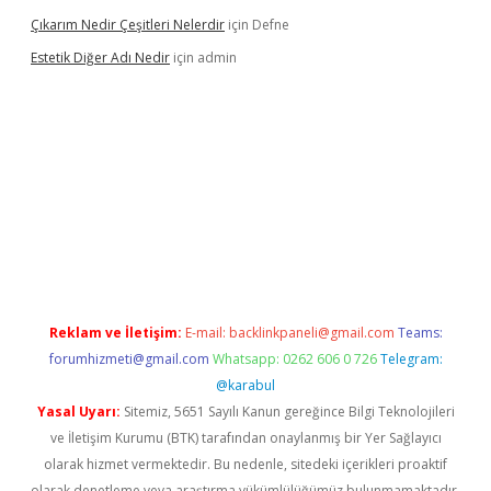
Çıkarım Nedir Çeşitleri Nelerdir
için
Defne
Estetik Diğer Adı Nedir
için
admin
texper.xyz/
betci.co
betci giriş
hiltonbet güncel
Reklam ve İletişim:
E-mail:
backlinkpaneli@gmail.com
Teams:
forumhizmeti@gmail.com
Whatsapp: 0262 606 0 726
Telegram:
@karabul
Yasal Uyarı:
Sitemiz, 5651 Sayılı Kanun gereğince Bilgi Teknolojileri
ve İletişim Kurumu (BTK) tarafından onaylanmış bir Yer Sağlayıcı
olarak hizmet vermektedir. Bu nedenle, sitedeki içerikleri proaktif
olarak denetleme veya araştırma yükümlülüğümüz bulunmamaktadır.