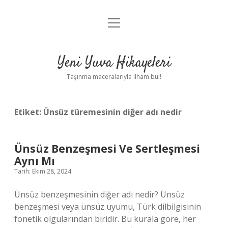
menüyü
Anasayfa
aç
Gizlilik Politikası
Yeni Yuva Hikayeleri
Yasal Uyarı
Taşınma maceralarıyla ilham bul!
Hakkımızda
Etiket:
Ünsüz türemesinin diğer adı nedir
Ünsüz Benzeşmesi Ve Sertleşmesi
Aynı Mı
Tarih: Ekim 28, 2024
Ünsüz benzeşmesinin diğer adı nedir? Ünsüz
benzeşmesi veya ünsüz uyumu, Türk dilbilgisinin
fonetik olgularından biridir. Bu kurala göre, her