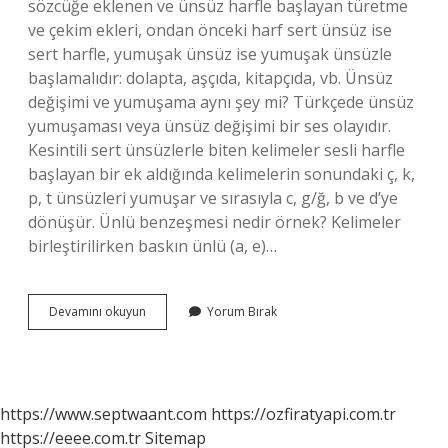
sözcüğe eklenen ve ünsüz harfle başlayan türetme
ve çekim ekleri, ondan önceki harf sert ünsüz ise
sert harfle, yumuşak ünsüz ise yumuşak ünsüzle
başlamalıdır: dolapta, aşçıda, kitapçıda, vb. Ünsüz
değişimi ve yumuşama aynı şey mi? Türkçede ünsüz
yumuşaması veya ünsüz değişimi bir ses olayıdır.
Kesintili sert ünsüzlerle biten kelimeler sesli harfle
başlayan bir ek aldığında kelimelerin sonundaki ç, k,
p, t ünsüzleri yumuşar ve sırasıyla c, g/ğ, b ve d’ye
dönüşür. Ünlü benzeşmesi nedir örnek? Kelimeler
birleştirilirken baskın ünlü (a, e)…
Ünsüz
Devamını okuyun
Yorum Bırak
Benzeşmesi
Ve
Sertleşmesi
Aynı
Mı
https://www.septwaant.com
https://ozfiratyapi.com.tr
https://eeee.com.tr
Sitemap