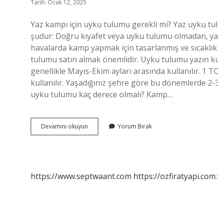
Tarih: Ocak 12, 2025
Yaz kampı için uyku tulumu gerekli mi? Yaz uyku tu
şudur: Doğru kıyafet veya uyku tulumu olmadan, yazın
havalarda kamp yapmak için tasarlanmış ve sıcaklık 
tulumu satın almak önemlidir. Uyku tulumu yazın ku
genellikle Mayıs-Ekim ayları arasında kullanılır. 1
kullanılır. Yaşadığınız şehre göre bu dönemlerde 2-3
uyku tulumu kaç derece olmalı? Kamp…
Yazın
Devamını okuyun
Yorum Bırak
Kampta
Uyku
Tulumu
Kullanılır
Mı
https://www.septwaant.com
https://ozfiratyapi.com.