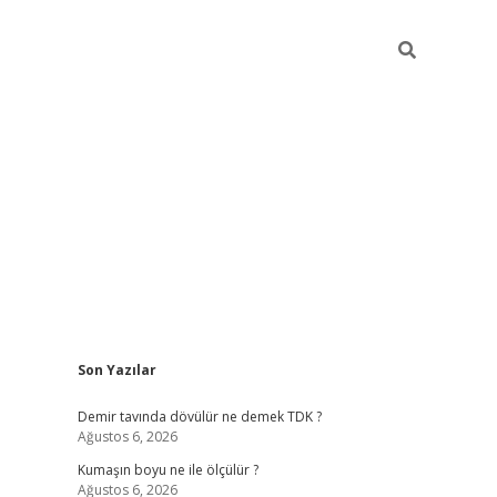
Sidebar
Son Yazılar
ilbet
hiltonbet
Betexper giriş adresi
https://www.betexper.xy
Demir tavında dövülür ne demek TDK ?
Ağustos 6, 2026
Kumaşın boyu ne ile ölçülür ?
Ağustos 6, 2026