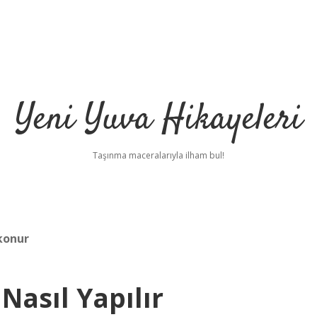
Yeni Yuva Hikayeleri
Taşınma maceralarıyla ilham bul!
konur
Nasıl Yapılır