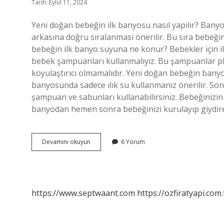
Tarih: Eylül 11, 2024
Yeni doğan bebeğin ilk banyosu nasıl yapılır? Bany
arkasına doğru sıralanması önerilir. Bu sıra bebeği
bebeğin ilk banyo suyuna ne konur? Bebekler için il
bebek şampuanları kullanmalıyız. Bu şampuanlar pH 
koyulaştırıcı olmamalıdır. Yeni doğan bebeğin banyos
banyosunda sadece ılık su kullanmanız önerilir. Son
şampuan ve sabunları kullanabilirsiniz. Bebeğinizin
banyodan hemen sonra bebeğinizi kurulayıp giydir
Bebeğin
Devamını okuyun
6 Yorum
Ilk
Banyosu
Nasıl
Yapılır
https://www.septwaant.com
https://ozfiratyapi.com.