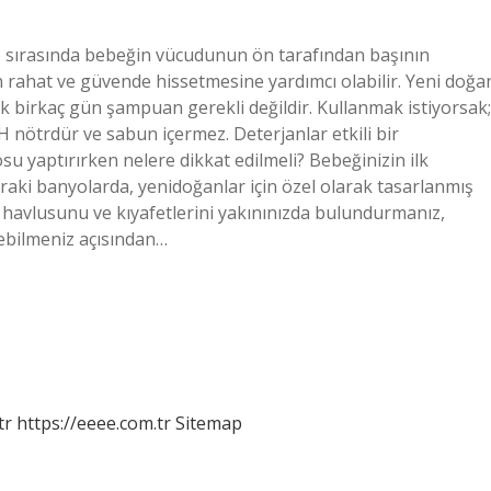
o sırasında bebeğin vücudunun ön tarafından başının
n rahat ve güvende hissetmesine yardımcı olabilir. Yeni doğa
k birkaç gün şampuan gerekli değildir. Kullanmak istiyorsak;
nötrdür ve sabun içermez. Deterjanlar etkili bir
u yaptırırken nelere dikkat edilmeli? Bebeğinizin ilk
raki banyolarda, yenidoğanlar için özel olarak tasarlanmış
 havlusunu ve kıyafetlerini yakınınızda bulundurmanız,
ebilmeniz açısından…
tr
https://eeee.com.tr
Sitemap