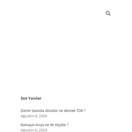
Sidebar
Son Yazılar
ilbet
hiltonbet
Betexper giriş adresi
https://www.betexper.xyz
Demir tavında dövülür ne demek TDK ?
Ağustos 6, 2026
Kumaşın boyu ne ile ölçülür ?
Ağustos 6, 2026