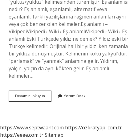
“yultuz/yulduz” kelimesinden türemiştir. Eş anlamlısı
nedir? Eş anlamlı, eşanlamlı, alternatif veya
eşanlamlı; farklı yazılışlarına rağmen anlamları aynı
veya çok benzer olan kelimeler.Eş anlamlı –
VikipediVikipedi › Wiki › Eş anlamlıVikipedi › Wiki › Eş
anlamlı Eski Türkçede yıldız ne demek? Yıldız eski bir
Türkçe kelimedir. Orijinal hali bir yıldız iken zamanla
bir yıldıza dönüşmüştür. Kelimenin kökü yal/yul’dur,
“parlamak” ve “yanmak” anlamına gelir. Yıldırım,
yalçın, yalçın da aynı kökten gelir. Eş anlamlı
kelimeler…
Yıldız
Devamını okuyun
Yorum Bırak
Eş
Anlamlısı
Ne
Demek
https://www.septwaant.com
https://ozfiratyapi.com.tr
https://eeee.com.tr
Sitemap