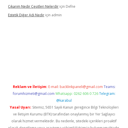
Çıkarım Nedir Çeşitleri Nelerdir
için
Defne
Estetik Diğer Adı Nedir
için
admin
exper.xyz/
betci.co
betci giriş
hiltonbet güncel
Reklam ve İletişim:
E-mail:
backlinkpaneli@gmail.com
Teams:
forumhizmeti@gmail.com
Whatsapp: 0262 606 0 726
Telegram:
@karabul
Yasal Uyarı:
Sitemiz, 5651 Sayılı Kanun gereğince Bilgi Teknolojileri
ve İletişim Kurumu (BTK) tarafından onaylanmış bir Yer Sağlayıcı
olarak hizmet vermektedir. Bu nedenle, sitedeki içerikleri proaktif
olarak denetleme veya araştırma yükümlülüğümüz bulunmamaktadır.