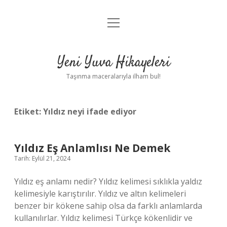
menüyü
Anasayfa
aç
Gizlilik Politikası
Yeni Yuva Hikayeleri
Yasal Uyarı
Taşınma maceralarıyla ilham bul!
Hakkımızda
Etiket:
Yıldız neyi ifade ediyor
Yıldız Eş Anlamlısı Ne Demek
Tarih: Eylül 21, 2024
Yıldız eş anlamı nedir? Yıldız kelimesi sıklıkla yaldız
kelimesiyle karıştırılır. Yıldız ve altın kelimeleri
benzer bir kökene sahip olsa da farklı anlamlarda
kullanılırlar. Yıldız kelimesi Türkçe kökenlidir ve