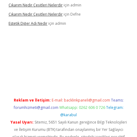
Çıkarım Nedir Çeşitleri Nelerdir
için
admin
Çıkarım Nedir Çeşitleri Nelerdir
için
Defne
Estetik Diğer Adı Nedir
için
admin
exper.xyz/
betci.co
betci giriş
hiltonbet güncel
Reklam ve İletişim:
E-mail:
backlinkpaneli@gmail.com
Teams:
forumhizmeti@gmail.com
Whatsapp: 0262 606 0 726
Telegram:
@karabul
Yasal Uyarı:
Sitemiz, 5651 Sayılı Kanun gereğince Bilgi Teknolojileri
ve İletişim Kurumu (BTK) tarafından onaylanmış bir Yer Sağlayıcı
olarak hizmet vermektedir. Bu nedenle, sitedeki içerikleri proaktif