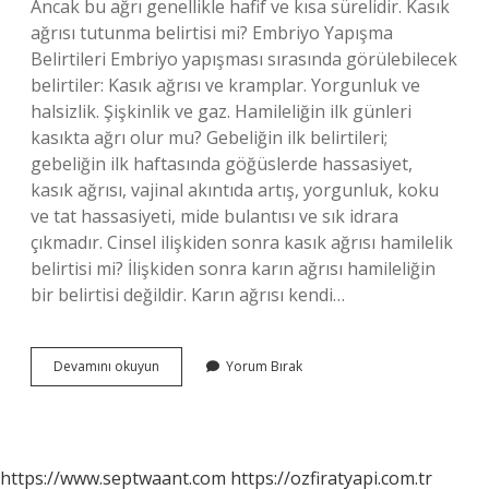
Ancak bu ağrı genellikle hafif ve kısa sürelidir. Kasık
ağrısı tutunma belirtisi mi? Embriyo Yapışma
Belirtileri Embriyo yapışması sırasında görülebilecek
belirtiler: Kasık ağrısı ve kramplar. Yorgunluk ve
halsizlik. Şişkinlik ve gaz. Hamileliğin ilk günleri
kasıkta ağrı olur mu? Gebeliğin ilk belirtileri;
gebeliğin ilk haftasında göğüslerde hassasiyet,
kasık ağrısı, vajinal akıntıda artış, yorgunluk, koku
ve tat hassasiyeti, mide bulantısı ve sık idrara
çıkmadır. Cinsel ilişkiden sonra kasık ağrısı hamilelik
belirtisi mi? İlişkiden sonra karın ağrısı hamileliğin
bir belirtisi değildir. Karın ağrısı kendi…
Döllenmeden
Devamını okuyun
Yorum Bırak
Sonra
Kasık
Ağrısı
Olur
Mu
https://www.septwaant.com
https://ozfiratyapi.com.tr