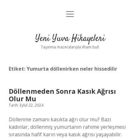
menüyü
Anasayfa
aç
Gizlilik Politikası
Yeni Yuva Hikayeleri
Yasal Uyarı
Taşınma maceralarıyla ilham bul!
Hakkımızda
Etiket:
Yumurta döllenirken neler hissedilir
Döllenmeden Sonra Kasık Ağrısı
Olur Mu
Tarih: Eylül 22, 2024
Döllenme zamanı kasıkta ağrı olur mu? Bazı
kadınlar, döllenmiş yumurtanın rahime yerleşmesi
sırasında hafif karın veya kasık ağrısı yaşayabilir.