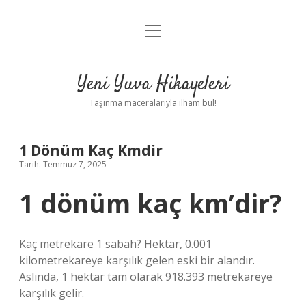
menüyü
Anasayfa
aç
Gizlilik Politikası
Yeni Yuva Hikayeleri
Yasal Uyarı
Taşınma maceralarıyla ilham bul!
Hakkımızda
1 Dönüm Kaç Kmdir
Tarih: Temmuz 7, 2025
1 dönüm kaç km’dir?
Kaç metrekare 1 sabah? Hektar, 0.001
kilometrekareye karşılık gelen eski bir alandır.
Aslında, 1 hektar tam olarak 918.393 metrekareye
karşılık gelir.