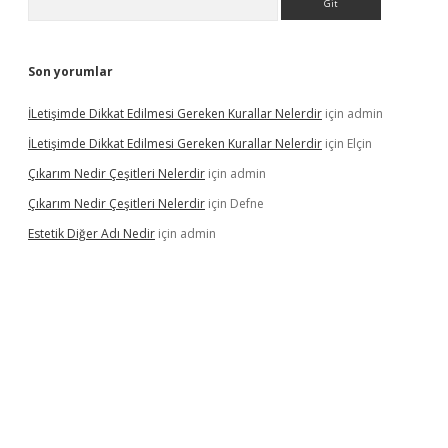
Son yorumlar
İLetişimde Dikkat Edilmesi Gereken Kurallar Nelerdir
için
admin
İLetişimde Dikkat Edilmesi Gereken Kurallar Nelerdir
için
Elçin
Çıkarım Nedir Çeşitleri Nelerdir
için
admin
Çıkarım Nedir Çeşitleri Nelerdir
için
Defne
Estetik Diğer Adı Nedir
için
admin
yz/
betci.co
betci giriş
hiltonbet güncel