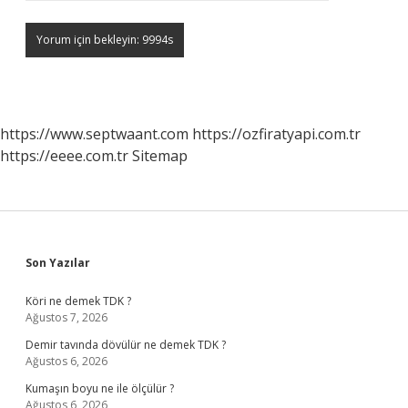
https://www.septwaant.com
https://ozfiratyapi.com.tr
https://eeee.com.tr
Sitemap
Sidebar
Son Yazılar
Köri ne demek TDK ?
Ağustos 7, 2026
Demir tavında dövülür ne demek TDK ?
Ağustos 6, 2026
Kumaşın boyu ne ile ölçülür ?
Ağustos 6, 2026