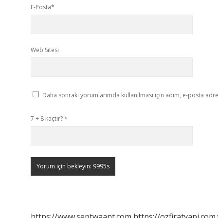
E-Posta*
Web Sitesi
Daha sonraki yorumlarımda kullanılması için adım, e-posta adres
7 + 8 kaçtır?
*
https://www.septwaant.com
https://ozfiratyapi.com.