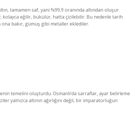
r altın, tamamen saf, yani %99,9 oranında altından oluşur.
kolayca eğilir, bükülür, hatta çizilebilir. Bu nedenle tarih
in ona bakır, gümüş gibi metaller eklediler.
nin temelini oluşturdu. Osmanlı’da sarraflar, ayar belirleme
iler yalnızca altının ağırlığını değil, bir imparatorluğun