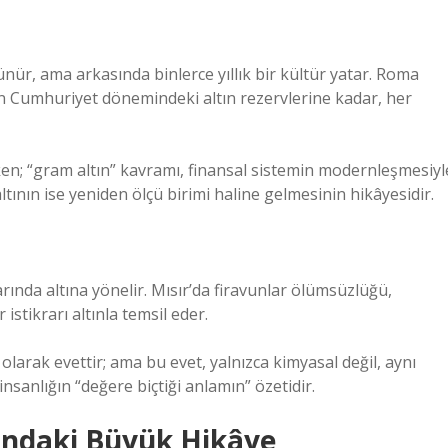
nür, ama arkasında binlerce yıllık bir kültür yatar. Roma
 Cumhuriyet dönemindeki altın rezervlerine kadar, her
rken; “gram altın” kavramı, finansal sistemin modernleşmesiyl
tının ise yeniden ölçü birimi haline gelmesinin hikâyesidir.
ında altına yönelir. Mısır’da firavunlar ölümsüzlüğü,
stikrarı altınla temsil eder.
larak evettir; ama bu evet, yalnızca kimyasal değil, aynı
nsanlığın “değere biçtiği anlamın” özetidir.
dındaki Büyük Hikâye