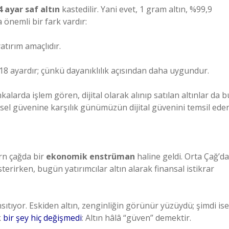
4 ayar saf altın
kastedilir. Yani evet, 1 gram altın, %99,9
 önemli bir fark vardır:
atırım amaçlıdır.
a 18 ayardır; çünkü dayanıklılık açısından daha uygundur.
alarda işlem gören, dijital olarak alınıp satılan altınlar da b
iksel güvenine karşılık günümüzün dijital güvenini temsil eder
rn çağda bir
ekonomik enstrüman
haline geldi. Orta Çağ’da
terirken, bugün yatırımcılar altın alarak finansal istikrar
ıtıyor. Eskiden altın, zenginliğin görünür yüzüydü; şimdi ise
k
bir şey hiç değişmedi
: Altın hâlâ “güven” demektir.