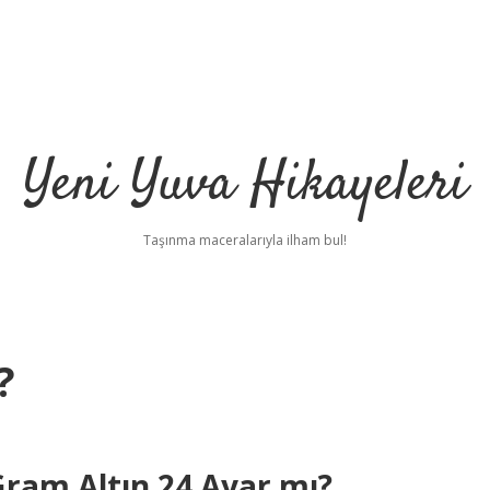
Yeni Yuva Hikayeleri
Taşınma maceralarıyla ilham bul!
?
ilbe
Gram Altın 24 Ayar mı?