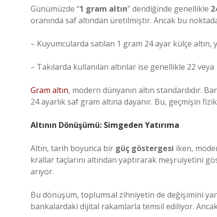
Günümüzde “
1 gram altın
” dendiğinde genellikle
2
oranında saf altından üretilmiştir. Ancak bu noktada
– Kuyumcularda satılan 1 gram 24 ayar külçe altın, y
– Takılarda kullanılan altınlar ise genellikle 22 vey
Gram altın
, modern dünyanın altın standardıdır. Bank
24 ayarlık saf gram altına dayanır. Bu, geçmişin fiz
Altının Dönüşümü: Simgeden Yatırıma
Altın, tarih boyunca bir
güç göstergesi
iken, mode
krallar taçlarını altından yaptırarak meşruiyetini gös
arıyor.
Bu dönüşüm, toplumsal zihniyetin de değişimini yans
bankalardaki dijital rakamlarla temsil ediliyor. Anca