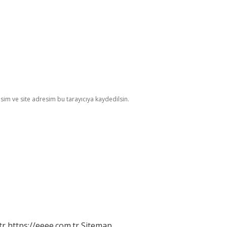
im ve site adresim bu tarayıcıya kaydedilsin.
tr
https://eeee.com.tr
Sitemap