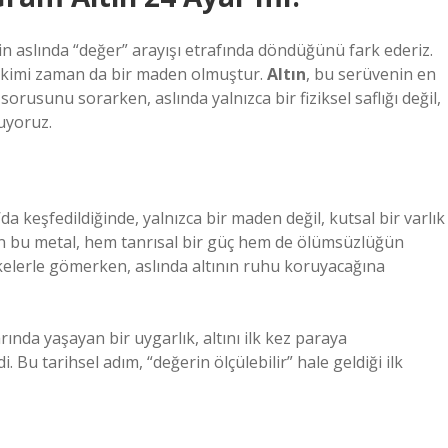
in aslında “değer” arayışı etrafında döndüğünü fark ederiz.
r, kimi zaman da bir maden olmuştur.
Altın
, bu serüvenin en
 sorusunu sorarken, aslında yalnızca bir fiziksel saflığı değil,
luyoruz.
’da keşfedildiğinde, yalnızca bir maden değil, kutsal bir varlık
len bu metal, hem tanrısal bir güç hem de ölümsüzlüğün
skelerle gömerken, aslında altının ruhu koruyacağına
nda yaşayan bir uygarlık, altını ilk kez paraya
u tarihsel adım, “değerin ölçülebilir” hale geldiği ilk