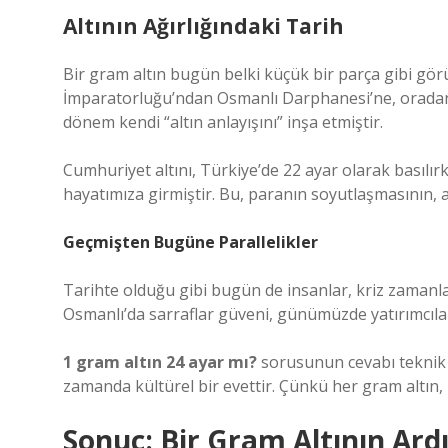
Altının Ağırlığındaki Tarih
Bir gram altın bugün belki küçük bir parça gibi görü
İmparatorluğu’ndan Osmanlı Darphanesi’ne, oradan
dönem kendi “altın anlayışını” inşa etmiştir.
Cumhuriyet altını, Türkiye’de 22 ayar olarak basılı
hayatımıza girmiştir. Bu, paranın soyutlaşmasının, al
Geçmişten Bugüne Parallelikler
Tarihte olduğu gibi bugün de insanlar, kriz zamanlar
Osmanlı’da sarraflar güveni, günümüzde yatırımcılar i
1 gram altın 24 ayar mı?
sorusunun cevabı teknik o
zamanda kültürel bir evettir. Çünkü her gram altın, i
Sonuç: Bir Gram Altının Ar