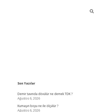
Sidebar
Son Yazılar
t
hiltonbet
Betexper giriş adresi
https://www.betexper.xyz/
bet
Demir tavında dövülür ne demek TDK ?
Ağustos 6, 2026
Kumaşın boyu ne ile ölçülür ?
Ağustos 6, 2026