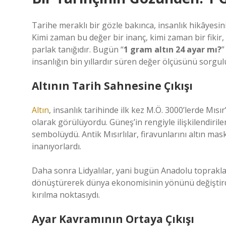
Tarihe meraklı bir gözle bakınca, insanlık hikâyesin
Kimi zaman bu değer bir inanç, kimi zaman bir fiki
parlak tanığıdır. Bugün “
1 gram altın 24 ayar mı?
”
insanlığın bin yıllardır süren değer ölçüsünü sorgu
Altının Tarih Sahnesine Çıkışı
Altın
, insanlık tarihinde ilk kez M.Ö. 3000’lerde Mısır
olarak görülüyordu. Güneş’in rengiyle ilişkilendiri
sembolüydü. Antik Mısırlılar, firavunlarını altın ma
inanıyorlardı.
Daha sonra Lidyalılar, yani bugün Anadolu toprakları
dönüştürerek dünya ekonomisinin yönünü değiştirdi. B
kırılma noktasıydı.
Ayar Kavramının Ortaya Çıkışı