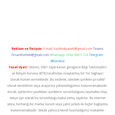
tci.co
betci giriş
hiltonbet güncel
Reklam ve İletişim:
E-mail:
backlinkpaneli@gmail.com
Teams:
forumhizmeti@gmail.com
Whatsapp: 0262 606 0 726
Telegram:
@karabul
Yasal Uyarı:
Sitemiz, 5651 Sayılı Kanun gereğince Bilgi Teknolojileri
ve İletişim Kurumu (BTK) tarafından onaylanmış bir Yer Sağlayıcı
olarak hizmet vermektedir. Bu nedenle, sitedeki içerikleri proaktif
olarak denetleme veya araştırma yükümlülüğümüz bulunmamaktadır.
Ancak, üyelerimiz yazdıkları içeriklerin sorumluluğunu taşımakta olup,
siteye üye olarak bu sorumluluğu kabul etmiş sayılırlar. Bu internet
sitesi, herhangi bir marka, kurum veya şahıs şirketi ile hiçbir bağlantısı
bulunmamaktadır. Sitede yalnızca kendi hazırladığımız makaleler