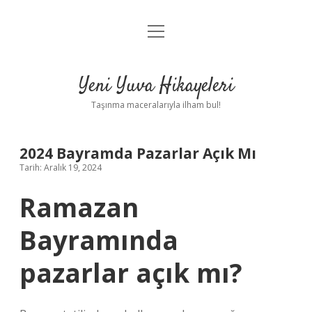
menüyü
Anasayfa
aç
Gizlilik Politikası
Yeni Yuva Hikayeleri
Yasal Uyarı
Taşınma maceralarıyla ilham bul!
Hakkımızda
2024 Bayramda Pazarlar Açık Mı
Tarih: Aralık 19, 2024
Ramazan
Bayramında
pazarlar açık mı?