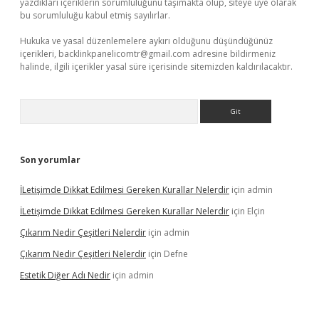
yazdıkları içeriklerin sorumluluğunu taşımakta olup, siteye üye olarak
bu sorumluluğu kabul etmiş sayılırlar.
Hukuka ve yasal düzenlemelere aykırı olduğunu düşündüğünüz
içerikleri,
backlinkpanelicomtr@gmail.com
adresine bildirmeniz
halinde, ilgili içerikler yasal süre içerisinde sitemizden kaldırılacaktır.
Arama
Son yorumlar
İLetişimde Dikkat Edilmesi Gereken Kurallar Nelerdir
için
admin
İLetişimde Dikkat Edilmesi Gereken Kurallar Nelerdir
için
Elçin
Çıkarım Nedir Çeşitleri Nelerdir
için
admin
Çıkarım Nedir Çeşitleri Nelerdir
için
Defne
Estetik Diğer Adı Nedir
için
admin