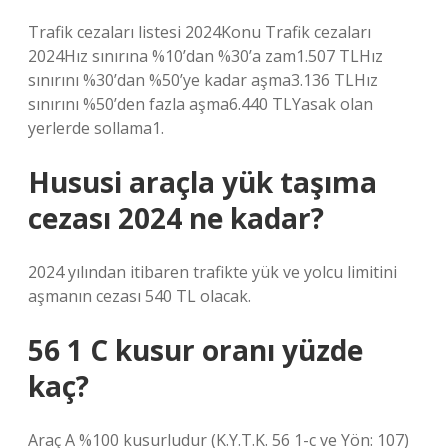
Trafik cezaları listesi 2024Konu Trafik cezaları
2024Hız sınırına %10’dan %30’a zam1.507 TLHız
sınırını %30’dan %50’ye kadar aşma3.136 TLHız
sınırını %50’den fazla aşma6.440 TLYasak olan
yerlerde sollama1.
Hususi araçla yük taşıma
cezası 2024 ne kadar?
2024 yılından itibaren trafikte yük ve yolcu limitini
aşmanın cezası 540 TL olacak.
56 1 C kusur oranı yüzde
kaç?
Araç A %100 kusurludur (K.Y.T.K. 56 1-c ve Yön: 107)