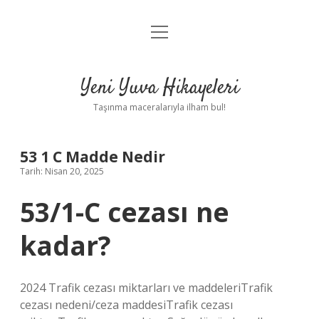
menüyü
Anasayfa
aç
Gizlilik Politikası
Yeni Yuva Hikayeleri
Yasal Uyarı
Taşınma maceralarıyla ilham bul!
Hakkımızda
53 1 C Madde Nedir
Tarih: Nisan 20, 2025
53/1-C cezası ne
kadar?
2024 Trafik cezası miktarları ve maddeleriTrafik
cezası nedeni/ceza maddesiTrafik cezası