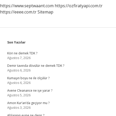
https://www.septwaant.com
https://ozfiratyapi.com.tr
https://eeee.com.tr
Sitemap
Sidebar
Son Yazılar
Köri ne demek TDK ?
Ağustos 7, 2026
Demir tavında dövülür ne demek TDK ?
Ağustos 6, 2026
Kumaşın boyu ne ile ölçülür ?
Ağustos 6, 2026
Avene Cleanance ne işe yarar ?
Ağustos 5, 2026
Amon Kur’an’da geçiyor mu ?
Ağustos 3, 2026
Ablasının eşine ne denir ?