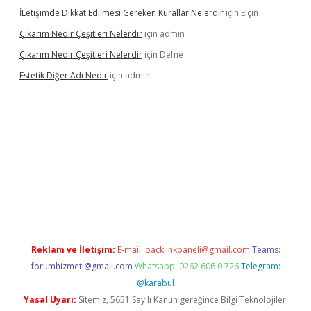
İLetişimde Dikkat Edilmesi Gereken Kurallar Nelerdir
için
Elçin
Çıkarım Nedir Çeşitleri Nelerdir
için
admin
Çıkarım Nedir Çeşitleri Nelerdir
için
Defne
Estetik Diğer Adı Nedir
için
admin
/
betci.co
betci giriş
hiltonbet güncel
Reklam ve İletişim:
E-mail:
backlinkpaneli@gmail.com
Teams:
forumhizmeti@gmail.com
Whatsapp: 0262 606 0 726
Telegram:
@karabul
Yasal Uyarı:
Sitemiz, 5651 Sayılı Kanun gereğince Bilgi Teknolojileri