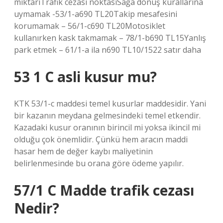
miktarıTrafik cezası noktasıSağa dönüş kurallarına
uymamak -53/1-a690 TL20Takip mesafesini
korumamak – 56/1-c690 TL20Motosiklet
kullanırken kask takmamak – 78/1-b690 TL15Yanlış
park etmek – 61/1-a ila n690 TL10/1522 satır daha
53 1 C asli kusur mu?
KTK 53/1-c maddesi temel kusurlar maddesidir. Yani
bir kazanın meydana gelmesindeki temel etkendir.
Kazadaki kusur oranının birincil mi yoksa ikincil mi
olduğu çok önemlidir. Çünkü hem aracın maddi
hasar hem de değer kaybı maliyetinin
belirlenmesinde bu orana göre ödeme yapılır.
57/1 C Madde trafik cezası
Nedir?