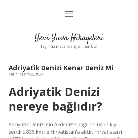
menüyü
Anasayfa
aç
Gizlilik Politikası
Yeni Yuva Hikayeleri
Yasal Uyarı
Taşınma maceralarıyla ilham bul!
Hakkımızda
Adriyatik Denizi Kenar Deniz Mi
Tarih: Kasım 9, 2024
Adriyatik Denizi
nereye bağlıdır?
Adriyatik Denizi’nin Akdeniz’e bağlı en uzun kıyı
şeridi 5.836 km ile Hırvatistan’a aittir. Hırvatistan’ı