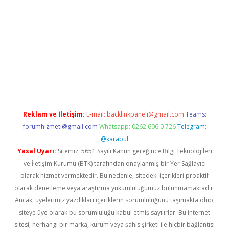
tci.co
betci giriş
hiltonbet güncel
Reklam ve İletişim:
E-mail:
backlinkpaneli@gmail.com
Teams:
forumhizmeti@gmail.com
Whatsapp: 0262 606 0 726
Telegram:
@karabul
Yasal Uyarı:
Sitemiz, 5651 Sayılı Kanun gereğince Bilgi Teknolojileri
ve İletişim Kurumu (BTK) tarafından onaylanmış bir Yer Sağlayıcı
olarak hizmet vermektedir. Bu nedenle, sitedeki içerikleri proaktif
olarak denetleme veya araştırma yükümlülüğümüz bulunmamaktadır.
Ancak, üyelerimiz yazdıkları içeriklerin sorumluluğunu taşımakta olup,
siteye üye olarak bu sorumluluğu kabul etmiş sayılırlar. Bu internet
sitesi, herhangi bir marka, kurum veya şahıs şirketi ile hiçbir bağlantısı