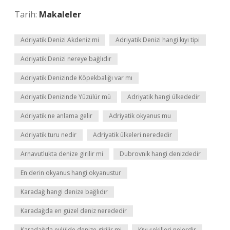
Tarih:
Makaleler
Adriyatik Denizi Akdeniz mi
Adriyatik Denizi hangi kıyı tipi
Adriyatik Denizi nereye bağlıdır
Adriyatik Denizinde Köpekbalığı var mı
Adriyatik Denizinde Yüzülür mü
Adriyatik hangi ülkededir
Adriyatik ne anlama gelir
Adriyatik okyanus mu
Adriyatik turu nedir
Adriyatik ülkeleri nerededir
Arnavutlukta denize girilir mi
Dubrovnik hangi denizdedir
En derin okyanus hangi okyanustur
Karadağ hangi denize bağlıdır
Karadağda en güzel deniz nerededir
Karadağda eylülde denize girilir mi
Kıyı şekilleri nelerdir