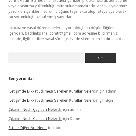
vermektedir. Bu nedenle, sitedeki içerikleri proaktif olarak denetleme
veya araştırma yükümlülüğümüz bulunmamaktadır. Ancak, üyelerimiz
yazdıkları içeriklerin sorumluluğunu taşımakta olup, siteye üye olarak
bu sorumluluğu kabul etmiş sayılırlar.
Hukuka ve yasal düzenlemelere aykırı olduğunu düşündüğünüz
içerikleri,
backlinkpanelicomtr@gmail.com
adresine bildirmeniz
halinde, ilgili içerikler yasal süre içerisinde sitemizden kaldırılacaktır.
Arama
Son yorumlar
İLetişimde Dikkat Edilmesi Gereken Kurallar Nelerdir
için
admin
İLetişimde Dikkat Edilmesi Gereken Kurallar Nelerdir
için
Elçin
Çıkarım Nedir Çeşitleri Nelerdir
için
admin
Çıkarım Nedir Çeşitleri Nelerdir
için
Defne
Estetik Diğer Adı Nedir
için
admin