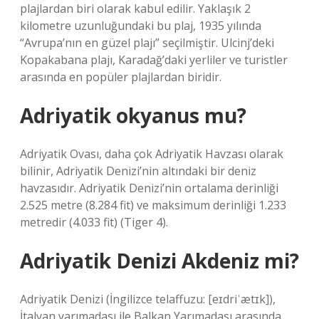
plajlardan biri olarak kabul edilir. Yaklaşık 2
kilometre uzunluğundaki bu plaj, 1935 yılında
“Avrupa’nın en güzel plajı” seçilmiştir. Ulcinj’deki
Kopakabana plajı, Karadağ’daki yerliler ve turistler
arasında en popüler plajlardan biridir.
Adriyatik okyanus mu?
Adriyatik Ovası, daha çok Adriyatik Havzası olarak
bilinir, Adriyatik Denizi’nin altındaki bir deniz
havzasıdır. Adriyatik Denizi’nin ortalama derinliği
2.525 metre (8.284 fit) ve maksimum derinliği 1.233
metredir (4.033 fit) (Tiger 4).
Adriyatik Denizi Akdeniz mi?
Adriyatik Denizi (İngilizce telaffuzu: [eɪdriˈætɪk]),
İtalyan yarımadası ile Balkan Yarımadası arasında