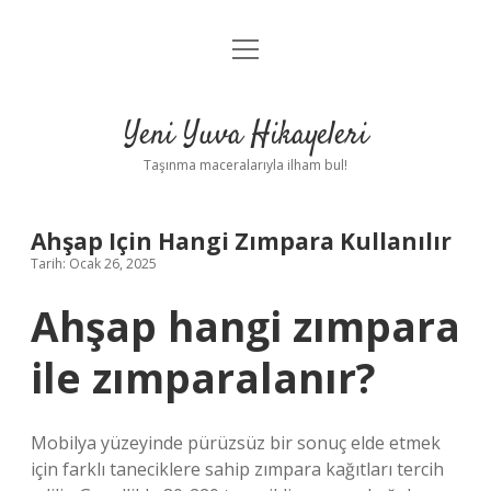
menüyü
Anasayfa
aç
Gizlilik Politikası
Yeni Yuva Hikayeleri
Yasal Uyarı
Taşınma maceralarıyla ilham bul!
Hakkımızda
Ahşap Için Hangi Zımpara Kullanılır
Tarih: Ocak 26, 2025
Ahşap hangi zımpara
ile zımparalanır?
Mobilya yüzeyinde pürüzsüz bir sonuç elde etmek
için farklı taneciklere sahip zımpara kağıtları tercih