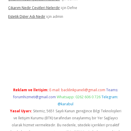
Çıkarım Nedir Çeşitleri Nelerdir
için
Defne
Estetik Diğer Adı Nedir
için
admin
tci.co
betci giriş
hiltonbet güncel
Reklam ve İletişim:
E-mail:
backlinkpaneli@gmail.com
Teams:
forumhizmeti@gmail.com
Whatsapp: 0262 606 0 726
Telegram:
@karabul
Yasal Uyarı:
Sitemiz, 5651 Sayılı Kanun gereğince Bilgi Teknolojileri
ve İletişim Kurumu (BTK) tarafından onaylanmış bir Yer Sağlayıcı
olarak hizmet vermektedir. Bu nedenle, sitedeki içerikleri proaktif