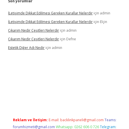
Son yorumlar
İLetişimde Dikkat Edilmesi Gereken Kurallar Nelerdir
için
admin
İLetişimde Dikkat Edilmesi Gereken Kurallar Nelerdir
için
Elçin
Çıkarım Nedir Çeşitleri Nelerdir
için
admin
Çıkarım Nedir Çeşitleri Nelerdir
için
Defne
Estetik Diğer Adı Nedir
için
admin
tci.co
betci giriş
hiltonbet güncel
Reklam ve İletişim:
E-mail:
backlinkpaneli@gmail.com
Teams:
forumhizmeti@gmail.com
Whatsapp: 0262 606 0 726
Telegram: