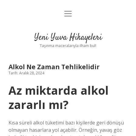
menüyü
Anasayfa
aç
Gizlilik Politikası
Yeni Yuva Hikayeleri
Yasal Uyarı
Taşınma maceralarıyla ilham bul!
Hakkımızda
Alkol Ne Zaman Tehlikelidir
Tarih: Aralık 28, 2024
Az miktarda alkol
zararlı mı?
Kısa süreli alkol tüketimi bazı kişilerde geri dönüşü
olmayan hasarlara yol açabilir. Örneğin, yavaş göz