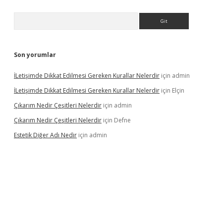
Arama
Son yorumlar
İLetişimde Dikkat Edilmesi Gereken Kurallar Nelerdir
için
admin
İLetişimde Dikkat Edilmesi Gereken Kurallar Nelerdir
için
Elçin
Çıkarım Nedir Çeşitleri Nelerdir
için
admin
Çıkarım Nedir Çeşitleri Nelerdir
için
Defne
Estetik Diğer Adı Nedir
için
admin
etci.co
betci giriş
hiltonbet güncel