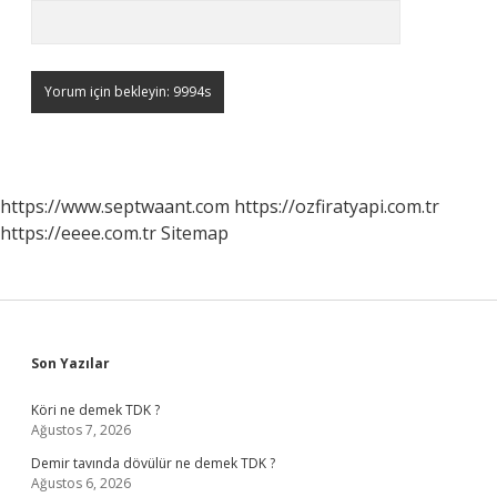
https://www.septwaant.com
https://ozfiratyapi.com.tr
https://eeee.com.tr
Sitemap
Sidebar
Son Yazılar
Köri ne demek TDK ?
Ağustos 7, 2026
Demir tavında dövülür ne demek TDK ?
Ağustos 6, 2026