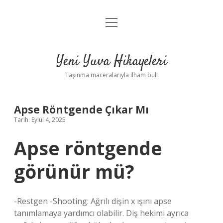
menüyü
Anasayfa
aç
Gizlilik Politikası
Yeni Yuva Hikayeleri
Yasal Uyarı
Taşınma maceralarıyla ilham bul!
Hakkımızda
Apse Röntgende Çıkar Mı
Tarih: Eylül 4, 2025
Apse röntgende
görünür mü?
-Restgen -Shooting: Ağrılı dişin x ışını apse
tanımlamaya yardımcı olabilir. Diş hekimi ayrıca