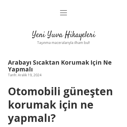
menüyü
Anasayfa
aç
Gizlilik Politikası
Yeni Yuva Hikayeleri
Yasal Uyarı
Taşınma maceralarıyla ilham bul!
Hakkımızda
Arabayı Sıcaktan Korumak Için Ne
Yapmalı
Tarih: Aralık 19, 2024
Otomobili güneşten
korumak için ne
yapmalı?