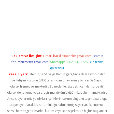
i.co
betci giriş
hiltonbet güncel
Reklam ve İletişim:
E-mail:
backlinkpaneli@gmail.com
Teams:
forumhizmeti@gmail.com
Whatsapp: 0262 606 0 726
Telegram:
@karabul
Yasal Uyarı:
Sitemiz, 5651 Sayılı Kanun gereğince Bilgi Teknolojileri
ve İletişim Kurumu (BTK) tarafından onaylanmış bir Yer Sağlayıcı
olarak hizmet vermektedir. Bu nedenle, sitedeki içerikleri proaktif
olarak denetleme veya araştırma yükümlülüğümüz bulunmamaktadır.
Ancak, üyelerimiz yazdıkları içeriklerin sorumluluğunu taşımakta olup,
siteye üye olarak bu sorumluluğu kabul etmiş sayılırlar. Bu internet
sitesi, herhangi bir marka, kurum veya şahıs şirketi ile hiçbir bağlantısı