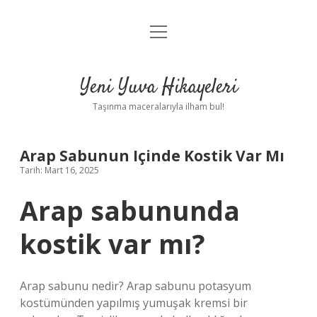
menüyü
Anasayfa
aç
Gizlilik Politikası
Yeni Yuva Hikayeleri
Yasal Uyarı
Taşınma maceralarıyla ilham bul!
Hakkımızda
Arap Sabunun Içinde Kostik Var Mı
Tarih: Mart 16, 2025
Arap sabununda
kostik var mı?
Arap sabunu nedir? Arap sabunu potasyum
kostümünden yapılmış yumuşak kremsi bir