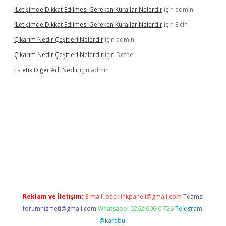
İLetişimde Dikkat Edilmesi Gereken Kurallar Nelerdir
için
admin
İLetişimde Dikkat Edilmesi Gereken Kurallar Nelerdir
için
Elçin
Çıkarım Nedir Çeşitleri Nelerdir
için
admin
Çıkarım Nedir Çeşitleri Nelerdir
için
Defne
Estetik Diğer Adı Nedir
için
admin
tci.co
betci giriş
hiltonbet güncel
Reklam ve İletişim:
E-mail:
backlinkpaneli@gmail.com
Teams:
forumhizmeti@gmail.com
Whatsapp: 0262 606 0 726
Telegram:
@karabul