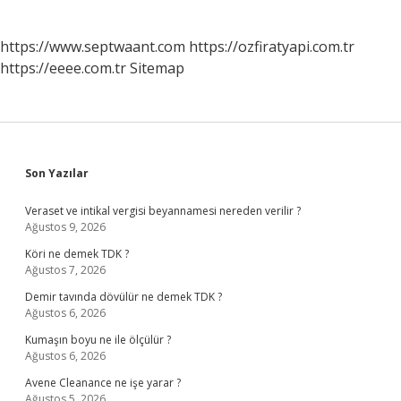
https://www.septwaant.com
https://ozfiratyapi.com.tr
https://eeee.com.tr
Sitemap
Sidebar
Son Yazılar
Veraset ve intikal vergisi beyannamesi nereden verilir ?
Ağustos 9, 2026
Köri ne demek TDK ?
Ağustos 7, 2026
Demir tavında dövülür ne demek TDK ?
Ağustos 6, 2026
Kumaşın boyu ne ile ölçülür ?
Ağustos 6, 2026
Avene Cleanance ne işe yarar ?
Ağustos 5, 2026