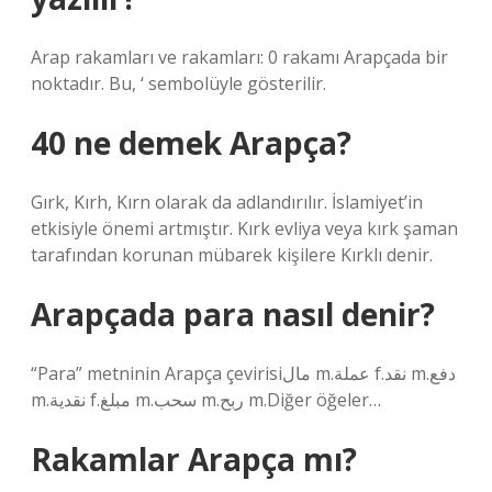
Arap rakamları ve rakamları: 0 rakamı Arapçada bir
noktadır. Bu, ‘ sembolüyle gösterilir.
40 ne demek Arapça?
Gırk, Kırh, Kırn olarak da adlandırılır. İslamiyet’in
etkisiyle önemi artmıştır. Kırk evliya veya kırk şaman
tarafından korunan mübarek kişilere Kırklı denir.
Arapçada para nasıl denir?
“Para” metninin Arapça çevirisiمال m.عملة f.نقد m.دفع
m.نقدية f.مبلغ m.سحب m.ربح m.Diğer öğeler…
Rakamlar Arapça mı?