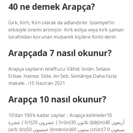
40 ne demek Arapça?
Gırk, Kırh, Kırn olarak da adlandırılır. İslamiyet’in
etkisiyle önemi artmıştır. Kırk evliya veya kırk şaman
tarafından korunan mübarek kişilere Kırklı denir.
Arapçada 7 nasıl okunur?
Arapça sayıların telaffuzu: Vâhid. Isnān. Selase.
Erbae. Hamse. Sitte. An Seb. Semâniye.Daha fazla
makale…•15 Haziran 2021
Arapça 10 nasıl okunur?
10’dan 100’e kadar sayılar :: Arapça kelimeler10
عشرة (ʿšrẗ)20 عشرون (ʿšrūn)30 ثلاثون (ṯlāṯūn)40 أربعون
(arbʿūn)50 خمسون (ẖmānūn)60 ستون (stūn)7 0 سبعون