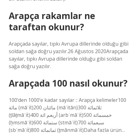
Arapça rakamlar ne
taraftan okunur?
Arapçada sayılar, tıpkı Avrupa dillerinde olduğu gibi
soldan sağa doğru yazılır.26 Ağustos 2020Arapçada
sayılar, tıpkı Avrupa dillerinde olduğu gibi soldan
sağa doğru yazılır.
Arapçada 100 nasıl okunur?
100’den 1000’e kadar sayılar :: Arapça kelimeler100
مائة (māʾiẗ)200 مائتان (māʾitān)300 ثلاثمائة
(ṯlāṯmāʾiẗ)400 أربعم ائة (arbʿmāʾiẗ)500 خمسمائة
(ẖmsmāʾiẗ)600 ستمائة (stmāʾiẗ)700 سبعمائة
(sbʿmāʾiẗ)800 ثمانمائة (ṯmānmāʾiẗ)Daha fazla ürün…