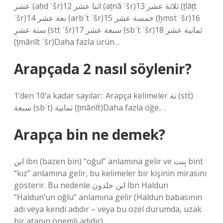
عشر (aḥd ʿšr)12 اثنا عشر (aṯnā ʿšr)13 ثلاثة عشر (ṯlāṯẗ
ʿšr)14 بعة عشر (arbʿẗ ʿšr)15 خمسة عشر (ẖmsẗ ʿšr)16
ستة عشر (stẗ ʿšr)17 سبعة عشر (sbʿẗ ʿšr)18 ثمانية عشر
(ṯmānīẗ ʿšr)Daha fazla ürün…
Arapçada 2 nasıl söylenir?
1’den 10’a kadar sayılar:: Arapça kelimeler تة (stẗ)
سبعة (sbʿẗ) ثمانية (ṯmānīẗ)Daha fazla öğe.. .
Arapça bin ne demek?
ابن ibn (bazen bin) “oğul” anlamına gelir ve بِنت bint
“kız” anlamına gelir, bu kelimeler bir kişinin mirasını
gösterir. Bu nedenle ابن خلدون İbn Haldun
“Haldun’un oğlu” anlamına gelir (Haldun babasının
adı veya kendi adıdır – veya bu özel durumda, uzak
bir atanın önemli adıdır).