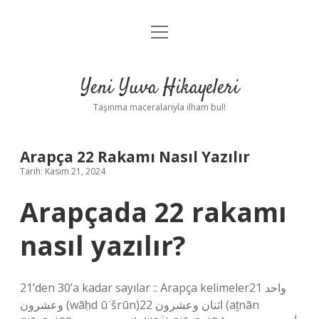
menüyü
Anasayfa
aç
Gizlilik Politikası
Yeni Yuva Hikayeleri
Yasal Uyarı
Taşınma maceralarıyla ilham bul!
Hakkımızda
Arapça 22 Rakamı Nasıl Yazılır
Tarih: Kasım 21, 2024
Arapçada 22 rakamı
nasıl yazılır?
21’den 30’a kadar sayılar :: Arapça kelimeler21 واحد
وعشرون (wāḥd ūʿšrūn)22 اثنان وعشرون (aṯnān