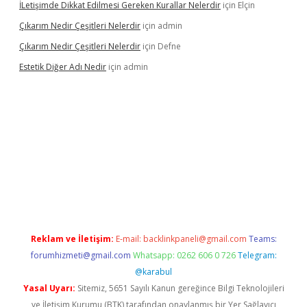
İLetişimde Dikkat Edilmesi Gereken Kurallar Nelerdir
için
Elçin
Çıkarım Nedir Çeşitleri Nelerdir
için
admin
Çıkarım Nedir Çeşitleri Nelerdir
için
Defne
Estetik Diğer Adı Nedir
için
admin
betci.co
betci giriş
hiltonbet güncel
Reklam ve İletişim:
E-mail:
backlinkpaneli@gmail.com
Teams:
forumhizmeti@gmail.com
Whatsapp: 0262 606 0 726
Telegram:
@karabul
Yasal Uyarı:
Sitemiz, 5651 Sayılı Kanun gereğince Bilgi Teknolojileri
ve İletişim Kurumu (BTK) tarafından onaylanmış bir Yer Sağlayıcı