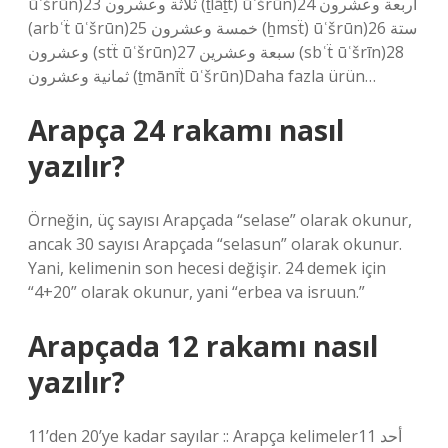
ūʿšrūn)23 ثلاثة وعشرون (ṯlāṯẗ) ūʿšrūn)24 أربعة وعشرون
(arbʿẗ ūʿšrūn)25 خمسة وعشرون (ẖmsẗ) ūʿšrūn)26 ستة
وعشرون (stẗ ūʿšrūn)27 سبعة وعشرين (sbʿẗ ūʿšrīn)28
ثمانية وعشرون (ṯmānīẗ ūʿšrūn)Daha fazla ürün…
Arapça 24 rakamı nasıl
yazılır?
Örneğin, üç sayısı Arapçada “selase” olarak okunur,
ancak 30 sayısı Arapçada “selasun” olarak okunur.
Yani, kelimenin son hecesi değişir. 24 demek için
“4+20” olarak okunur, yani “erbea va isruun.”
Arapçada 12 rakamı nasıl
yazılır?
11’den 20’ye kadar sayılar :: Arapça kelimeler11 أحد