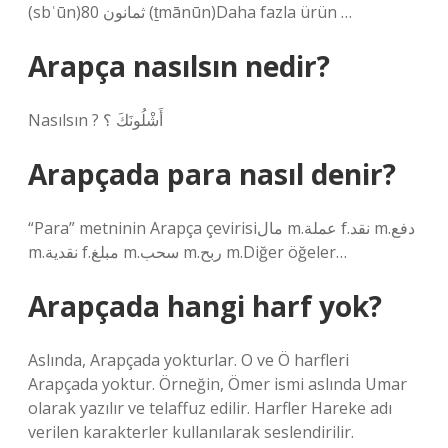
(sbʿūn)80 ثمانون (ṯmānūn)Daha fazla ürün …
Arapça nasılsın nedir?
Nasılsın ? أَشْلُونَكَ ؟
Arapçada para nasıl denir?
“Para” metninin Arapça çevirisiمال m.عملة f.نقد m.دفع
m.نقدية f.مبلغ m.سحب m.ربح m.Diğer öğeler…
Arapçada hangi harf yok?
Aslında, Arapçada yokturlar. O ve Ö harfleri
Arapçada yoktur. Örneğin, Ömer ismi aslında Umar
olarak yazılır ve telaffuz edilir. Harfler Hareke adı
verilen karakterler kullanılarak seslendirilir.