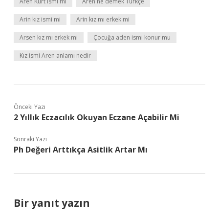
Aren Kürt ismi mi
Aren ne demek Türkçe
Arin kız ismi mi
Arin kız mı erkek mi
Arsen kız mı erkek mi
Çocuğa aden ismi konur mu
Kız ismi Aren anlamı nedir
Önceki Yazı
2 Yıllık Eczacılık Okuyan Eczane Açabilir Mi
Sonraki Yazı
Ph Değeri Arttıkça Asitlik Artar Mı
Bir yanıt yazın