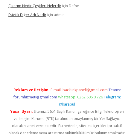
Çıkarım Nedir Çeşitleri Nelerdir
için
Defne
Estetik Diğer Adı Nedir
için
admin
betci.co
betci giriş
hiltonbet güncel
Reklam ve İletişim:
E-mail:
backlinkpaneli@gmail.com
Teams:
forumhizmeti@gmail.com
Whatsapp: 0262 606 0 726
Telegram:
@karabul
Yasal Uyarı:
Sitemiz, 5651 Sayılı Kanun gereğince Bilgi Teknolojileri
ve İletişim Kurumu (BTK) tarafından onaylanmış bir Yer Sağlayıcı
olarak hizmet vermektedir. Bu nedenle, sitedeki içerikleri proaktif
olarak denetleme veya araştırma yükümlülüğümüz bulunmamaktadır.