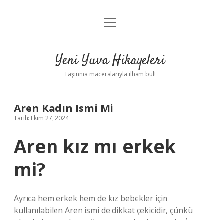
menüyü
Anasayfa
aç
Gizlilik Politikası
Yeni Yuva Hikayeleri
Yasal Uyarı
Taşınma maceralarıyla ilham bul!
Hakkımızda
Aren Kadın Ismi Mi
Tarih: Ekim 27, 2024
Aren kız mı erkek
mi?
Ayrıca hem erkek hem de kız bebekler için
kullanılabilen Aren ismi de dikkat çekicidir, çünkü