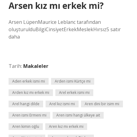
Arsen kız mı erkek mi?
Arsen LüpenMaurice Leblanc tarafından
oluşturulduBilgiCinsiyetErkekMeslekHırsız5 satır
daha
Tarih:
Makaleler
Aden erkek ismi mi
Arden ismi Kürtçe mi
Arden kız mı erkek mi
Arel erkek ismi mi
Arel hangi dilde
Arel kız ismi mi
Aren dini bir isim mi
Aren ismi Ermeni mi
Aren ismi hangi ülkeye ait
Aren kimin oğlu
Aren kız mı erkek mi