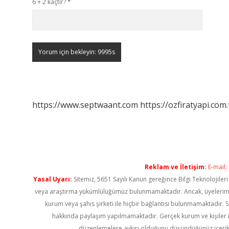
6 + 2 kaçtır?
*
https://www.septwaant.com
https://ozfiratyapi.com.
Reklam ve İletişim:
E-mail:
Yasal Uyarı:
Sitemiz, 5651 Sayılı Kanun gereğince Bilgi Teknolojiler
veya araştırma yükümlülüğümüz bulunmamaktadır. Ancak, üyelerimiz ya
kurum veya şahıs şirketi ile hiçbir bağlantısı bulunmamaktadır. S
hakkında paylaşım yapılmamaktadır. Gerçek kurum ve kişiler i
düzenlemelere aykırı olduğunu düşündüğünüz içerik