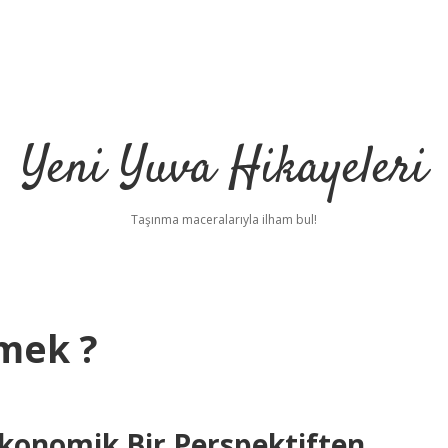
Yeni Yuva Hikayeleri
Taşınma maceralarıyla ilham bul!
mek ?
i
onomik Bir Perspektiften