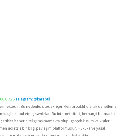
06 0 726
Telegram: @karabul
vermektedir. Bu nedenle, sitedeki içerikleri proaktif olarak denetleme
luğu kabul etmiş sayılırlar. Bu internet sitesi, herhangi bir marka,
içerikler haber niteliği taşımamakta olup, gerçek kurum ve kişiler
men ücretsiz bir bilgi paylaşım platformudur. Hukuka ve yasal
rikler yasal süre içerisinde sitemizden kaldırılacaktır.