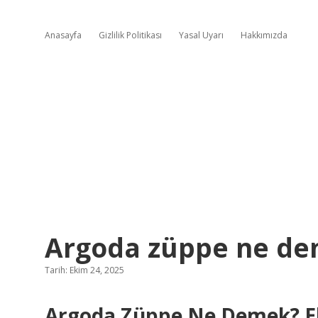
Anasayfa
Gizlilik Politikası
Yasal Uyarı
Hakkımızda
Argoda züppe ne de
Tarih: Ekim 24, 2025
Argoda Züppe Ne Demek? Ek