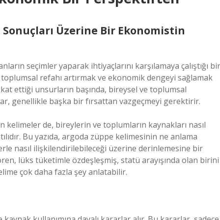
in Sonuçları Üzerine Bir Ekonomistin
ların seçimler yaparak ihtiyaçlarını karşılamaya çalıştığı bi
ak, toplumsal refahı artırmak ve ekonomik dengeyi sağlamak
kkat ettiği unsurların başında, bireysel ve toplumsal
arar, genellikle başka bir fırsattan vazgeçmeyi gerektirir.
an kelimeler de, bireylerin ve toplumların kaynakları nasıl
antılıdır. Bu yazıda, argoda züppe kelimesinin ne anlama
e nasıl ilişkilendirilebileceği üzerine derinlemesine bir
ren, lüks tüketimle özdeşleşmiş, statü arayışında olan birini
ime çok daha fazla şey anlatabilir.
 kaynak kullanımına dayalı kararlar alır. Bu kararlar, sadece