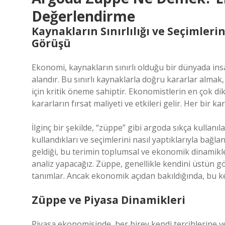
Değerlendirme
Kaynakların Sınırlılığı ve Seçimler
Görüşü
Ekonomi, kaynakların sınırlı olduğu bir dünyada insan
alandır. Bu sınırlı kaynaklarla doğru kararlar alm
için kritik öneme sahiptir. Ekonomistlerin en çok di
kararların fırsat maliyeti ve etkileri gelir. Her bir k
İlginç bir şekilde, “züppe” gibi argoda sıkça kullanıl
kullandıkları ve seçimlerini nasıl yaptıklarıyla bağl
geldiği, bu terimin toplumsal ve ekonomik dinamiklerl
analiz yapacağız. Züppe, genellikle kendini üstün gö
tanımlar. Ancak ekonomik açıdan bakıldığında, bu kel
Züppe ve Piyasa Dinamikleri
Piyasa ekonomisinde, her birey kendi tercihlerine ve