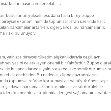
imsiz kullanmasına neden olabilir.
ncer kültürünün yükselmesi, daha fazla bireyi züppe
m bireysel ekonomi hem de toplumsal refah üzerinde kalıcı
 yapılan harcamalar artarken, diğer yanda, bu harcamaların,
ma riski bulunuyor.
, yalnızca bireysel tüketim alışkanlıklarıyla değil, aynı
 seviyesini de etkileyen önemli bir faktördür. Züppe olara
 şekilde kullandıklarında, yalnızca kendi ekonomik durumlarını
 tehdit edebilirler. Bu nedenle, züppe davranışlarını
zamanda toplumsal refahın korunması adına büyük önem taşır.
terişe dayalı harcamalardan kaçınılması ve sürdürülebilir
krizleri önlemenin ve toplumda dengeyi sağlamanın anahtar