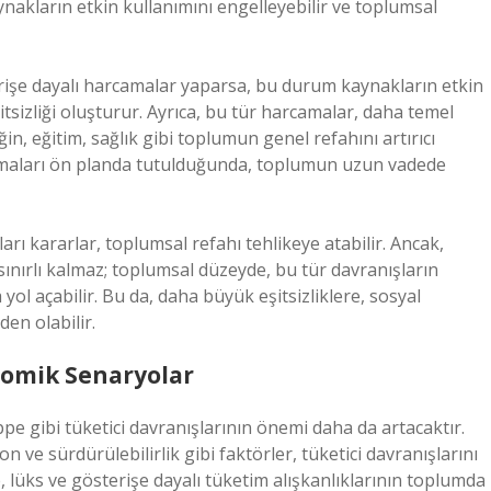
ynakların etkin kullanımını engelleyebilir ve toplumsal
erişe dayalı harcamalar yaparsa, bu durum kaynakların etkin
tsizliği oluşturur. Ayrıca, bu tür harcamalar, daha temel
in, eğitim, sağlık gibi toplumun genel refahını artırıcı
camaları ön planda tutulduğunda, toplumun uzun vadede
arı kararlar, toplumsal refahı tehlikeye atabilir. Ancak,
 sınırlı kalmaz; toplumsal düzeyde, bu tür davranışların
ol açabilir. Bu da, daha büyük eşitsizliklere, sosyal
en olabilir.
nomik Senaryolar
e gibi tüketici davranışlarının önemi daha da artacaktır.
 ve sürdürülebilirlik gibi faktörler, tüketici davranışlarını
, lüks ve gösterişe dayalı tüketim alışkanlıklarının toplumda