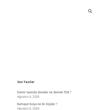
Sidebar
Son Yazılar
lbet
hiltonbet
Betexper giriş adresi
https://www.betexper.xyz/
Demir tavında dövülür ne demek TDK ?
Ağustos 6, 2026
Kumaşın boyu ne ile ölçülür ?
Ağustos 6, 2026