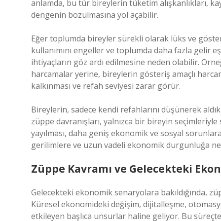
anlamda, bu tür bireylerin tüketim alışkanlıkları, ka
dengenin bozulmasına yol açabilir.
Eğer toplumda bireyler sürekli olarak lüks ve göst
kullanımını engeller ve toplumda daha fazla gelir eşi
ihtiyaçların göz ardı edilmesine neden olabilir. Örneğ
harcamalar yerine, bireylerin gösteriş amaçlı har
kalkınması ve refah seviyesi zarar görür.
Bireylerin, sadece kendi refahlarını düşünerek aldıkl
züppe davranışları, yalnızca bir bireyin seçimleriyle
yayılması, daha geniş ekonomik ve sosyal sorunlara y
gerilimlere ve uzun vadeli ekonomik durgunluğa ned
Züppe Kavramı ve Gelecekteki Eko
Gelecekteki ekonomik senaryolara bakıldığında, züpp
Küresel ekonomideki değişim, dijitalleşme, otomasyon
etkileyen başlıca unsurlar haline geliyor. Bu süreçte