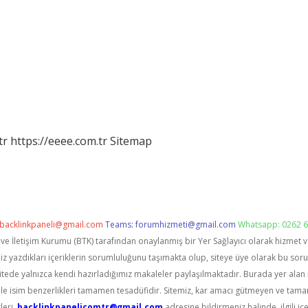
tr
https://eeee.com.tr
Sitemap
backlinkpaneli@gmail.com
Teams:
forumhizmeti@gmail.com
Whatsapp: 0262 6
i ve İletişim Kurumu (BTK) tarafından onaylanmış bir Yer Sağlayıcı olarak hizmet 
zdıkları içeriklerin sorumluluğunu taşımakta olup, siteye üye olarak bu sorumlu
itede yalnızca kendi hazırladığımız makaleler paylaşılmaktadır. Burada yer alan 
le isim benzerlikleri tamamen tesadüfidir. Sitemiz, kar amacı gütmeyen ve tama
leri,
backlinkpanelicomtr@gmail.com
adresine bildirmeniz halinde, ilgili içe