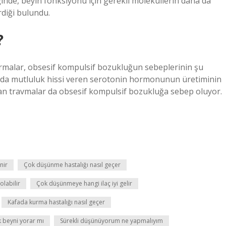
iğinde, beyin fonksiyonu için gerekli moleküllerin daha da
rdiği bulundu.
?
rmalar, obsesif kompulsif bozukluğun sebeplerinin şu
uda mutluluk hissi veren serotonin hormonunun üretiminin
n travmalar da obsesif kompulsif bozukluğa sebep oluyor.
nir
Çok düşünme hastalığı nasıl geçer
olabilir
Çok düşünmeye hangi ilaç iyi gelir
Kafada kurma hastalığı nasıl geçer
 beyni yorar mı
Sürekli düşünüyorum ne yapmalıyım