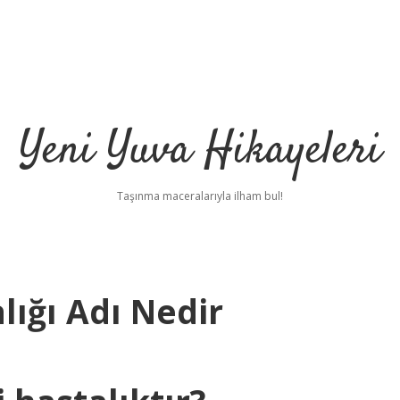
Yeni Yuva Hikayeleri
Taşınma maceralarıyla ilham bul!
ığı Adı Nedir
ilbet
h