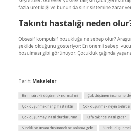
keşfettiler. Görevler yüksek bilişsel çaba gerektird
fazla üretildiği ve bunun da sinir sistemine zarar ve
Takıntı hastalığı neden olur
Obsesif kompulsif bozukluğa ne sebep olur? Araştı
şekilde olduğunu gösteriyor: En önemli sebep, vüc
bozulması gibi görünüyor. Çocukluk çağında yaşana
Tarih:
Makaleler
Birini sürekli düşünmek normal mi
Çok düşünen insana ne de
Çok düşünmek hangi hastalıktır
Çok düşünmek neyin belirtisi 
Çok düşünmeyi nasıl durdururum
Kafa takıntısı nasıl geçer
Sürekli bir insanı düşünmek ne anlama gelir
Sürekli düşünmek