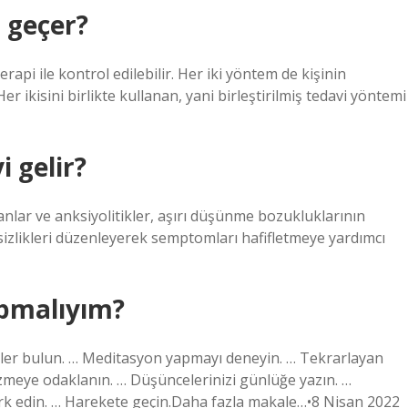
 geçer?
erapi ile kontrol edilebilir. Her iki yöntem de kişinin
r ikisini birlikte kullanan, yani birleştirilmiş tedavi yöntemi
 gelir?
esanlar ve anksiyolitikler, aşırı düşünme bozukluklarının
gesizlikleri düzenleyerek semptomları hafifletmeye yardımcı
pmalıyım?
eyler bulun. … Meditasyon yapmayı deneyin. … Tekrarlayan
çözmeye odaklanın. … Düşüncelerinizi günlüğe yazın. …
 fark edin. … Harekete geçin.Daha fazla makale…•8 Nisan 2022