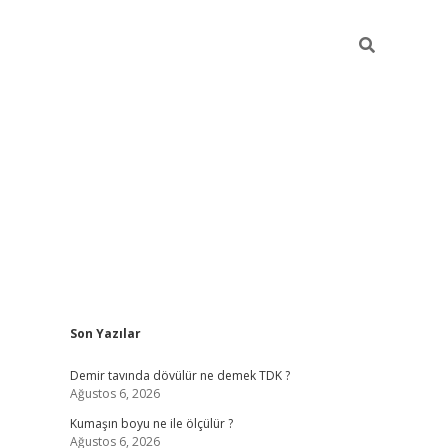
Sidebar
Son Yazılar
iltonbet
Betexper giriş adresi
https://www.betexper.xyz/
betci
Demir tavında dövülür ne demek TDK ?
Ağustos 6, 2026
Kumaşın boyu ne ile ölçülür ?
Ağustos 6, 2026