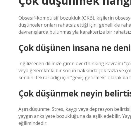
Çok düşünmek hangi 
Obsesif-kompulsif bozukluk (OKB), kişilerin obsesy
düşünceler onları rahatsız ettiği için, genellikle ra
davranışlarda bulunmasıyla karakterize bir rahatsızl
Çok düşünen insana ne deni
İngilizceden dilimize giren overthinking kavramı “ç
veya gelecekteki bir sorun hakkında çok fazla ve ç
kendini tekrarladığı için “geviş getirmek” olarak da 
Çok düşünmek neyin belirtisi
Aşırı düşünme; Stres, kaygı veya depresyon belirtisi 
yaygın anksiyete bozukluğuna da eşlik edebilir. Yay
eğilimindedir.