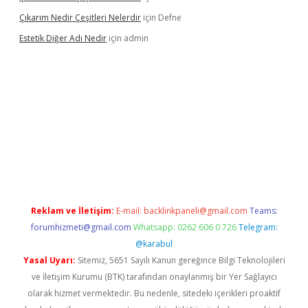
Çıkarım Nedir Çeşitleri Nelerdir
için
Defne
Estetik Diğer Adı Nedir
için
admin
tci.co
betci giriş
hiltonbet güncel
Reklam ve İletişim:
E-mail:
backlinkpaneli@gmail.com
Teams:
forumhizmeti@gmail.com
Whatsapp: 0262 606 0 726
Telegram:
@karabul
Yasal Uyarı:
Sitemiz, 5651 Sayılı Kanun gereğince Bilgi Teknolojileri
ve İletişim Kurumu (BTK) tarafından onaylanmış bir Yer Sağlayıcı
olarak hizmet vermektedir. Bu nedenle, sitedeki içerikleri proaktif