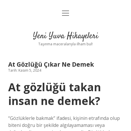
menüyü
Anasayfa
aç
Gizlilik Politikası
Yeni Yuva Hikayeleri
Yasal Uyarı
Taşınma maceralarıyla ilham bul!
Hakkımızda
At Gözlüğü Çıkar Ne Demek
Tarih: Kasım 5, 2024
At gözlüğü takan
insan ne demek?
“Gözlüklerle bakmak” ifadesi, kişinin etrafında olup
biteni doğru bir şekilde algılayamaması veya