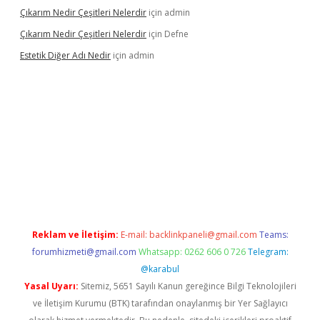
Çıkarım Nedir Çeşitleri Nelerdir
için
admin
Çıkarım Nedir Çeşitleri Nelerdir
için
Defne
Estetik Diğer Adı Nedir
için
admin
tci.co
betci giriş
hiltonbet güncel
Reklam ve İletişim:
E-mail:
backlinkpaneli@gmail.com
Teams:
forumhizmeti@gmail.com
Whatsapp: 0262 606 0 726
Telegram:
@karabul
Yasal Uyarı:
Sitemiz, 5651 Sayılı Kanun gereğince Bilgi Teknolojileri
ve İletişim Kurumu (BTK) tarafından onaylanmış bir Yer Sağlayıcı