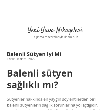
menüyü
Anasayfa
aç
Gizlilik Politikası
Yeni Yuva Hikayeleri
Yasal Uyarı
Taşınma maceralarıyla ilham bul!
Hakkımızda
Balenli Sütyen Iyi Mi
Tarih: Ocak 21, 2025
Balenli sütyen
sağlıklı mı?
Sütyenler hakkında en yaygın söylentilerden biri,
balenli sütyenlerin sağlık sorunlarına yol açtığıdır.