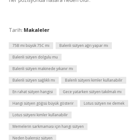
her pozisyonda hasara neden olur.
Tarih:
Makaleler
75B mi büyük 75C mi
Balenli sütyen ağrı yapar mı
Balenli sütyen dolgulu mu
Balenli sütyen makinede yıkanır mı
Balenli sütyen sağlıklı mı
Balenli sütyeni kimler kullanabilir
En rahat sütyen hangisi
Gece yatarken sütyen takılmalı mı
Hangi sütyen göğsü büyük gösterir
Lotus sütyen ne demek
Lotus sütyeni kimler kullanabilir
Memelerin sarkmaması için hangi sütyen
Neden balensiz sütyen