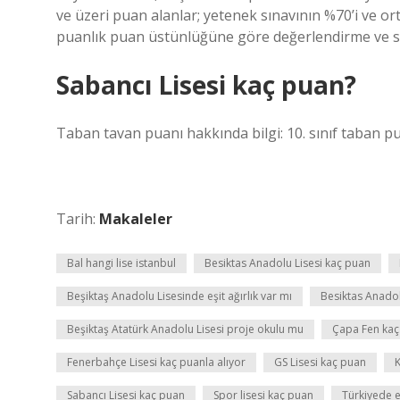
ve üzeri puan alanlar; yetenek sınavının %70’i ve or
puanlık puan üstünlüğüne göre değerlendirme ve sın
Sabancı Lisesi kaç puan?
Taban tavan puanı hakkında bilgi: 10. sınıf taban pu
Tarih:
Makaleler
Bal hangi lise istanbul
Besiktas Anadolu Lisesi kaç puan
Beşiktaş Anadolu Lisesinde eşit ağırlık var mı
Besiktas Anadol
Beşiktaş Atatürk Anadolu Lisesi proje okulu mu
Çapa Fen kaç
Fenerbahçe Lisesi kaç puanla alıyor
GS Lisesi kaç puan
K
Sabancı Lisesi kaç puan
Spor lisesi kaç puan
Türkiyede en