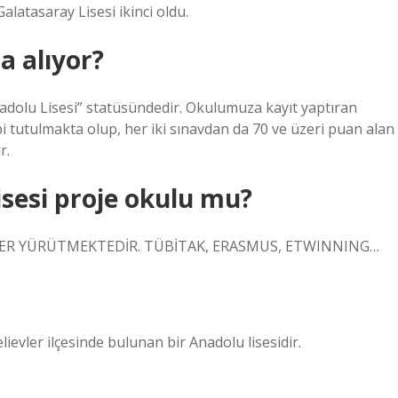
alatasaray Lisesi ikinci oldu.
a alıyor?
Anadolu Lisesi” statüsündedir. Okulumuza kayıt yaptıran
bi tutulmakta olup, her iki sınavdan da 70 ve üzeri puan alan
r.
sesi proje okulu mu?
ELER YÜRÜTMEKTEDİR. TÜBİTAK, ERASMUS, ETWINNING…
ievler ilçesinde bulunan bir Anadolu lisesidir.