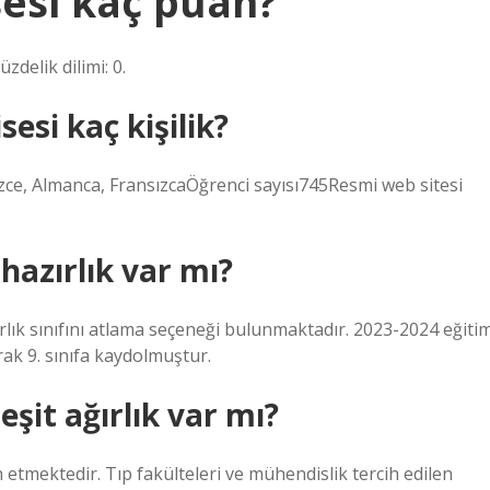
sesi kaç puan?
delik dilimi: 0.
esi kaç kişilik?
lizce, Almanca, FransızcaÖğrenci sayısı745Resmi web sitesi
hazırlık var mı?
rlık sınıfını atlama seçeneği bulunmaktadır. 2023-2024 eğiti
arak 9. sınıfa kaydolmuştur.
eşit ağırlık var mı?
h etmektedir. Tıp fakülteleri ve mühendislik tercih edilen