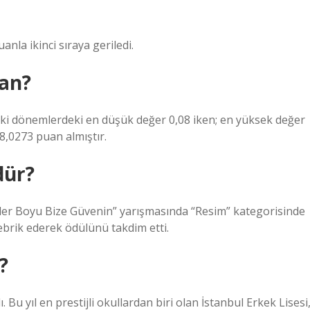
anla ikinci sıraya geriledi.
uan?
ceki dönemlerdeki en düşük değer 0,08 iken; en yüksek değer
98,0273 puan almıştır.
dür?
ler Boyu Bize Güvenin” yarışmasında “Resim” kategorisinde
tebrik ederek ödülünü takdim etti.
?
. Bu yıl en prestijli okullardan biri olan İstanbul Erkek Lisesi