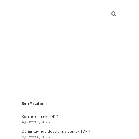
Sidebar
Son Yazılar
ilbet
hiltonbet
Betexper giriş adresi
https://www.b
Köri ne demek TDK ?
Ağustos 7, 2026
Demir tavında dövülür ne demek TDK ?
Ağustos 6, 2026