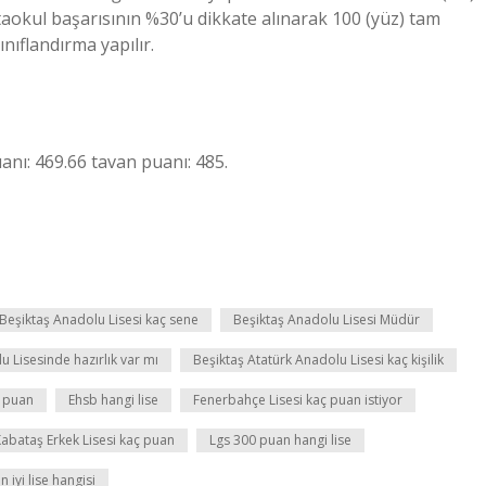
taokul başarısının %30’u dikkate alınarak 100 (yüz) tam
ıflandırma yapılır.
anı: 469.66 tavan puanı: 485.
Beşiktaş Anadolu Lisesi kaç sene
Beşiktaş Anadolu Lisesi Müdür
u Lisesinde hazırlık var mı
Beşiktaş Atatürk Anadolu Lisesi kaç kişilik
 puan
Ehsb hangi lise
Fenerbahçe Lisesi kaç puan istiyor
abataş Erkek Lisesi kaç puan
Lgs 300 puan hangi lise
 iyi lise hangisi