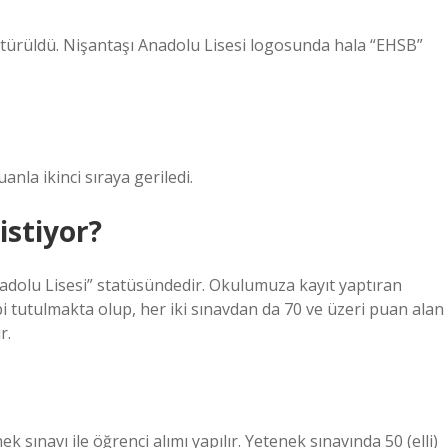
türüldü. Nişantaşı Anadolu Lisesi logosunda hala “EHSB”
anla ikinci sıraya geriledi.
istiyor?
Anadolu Lisesi” statüsündedir. Okulumuza kayıt yaptıran
bi tutulmakta olup, her iki sınavdan da 70 ve üzeri puan alan
r.
 sınavı ile öğrenci alımı yapılır. Yetenek sınavında 50 (elli)