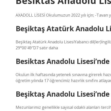
Besiktas Anadolu Li
AXADOLL LİSESİ Okulumuzun 2022 yılı için; -Tavan yüz
Beşiktaş Atatürk Anadolu Lis
Beşiktaş Atatürk Anadolu LisesiYabancı dil(ler)İngi
29°00′49″D7 satır daha
Besiktas Anadolu Lisesi’nde 
Okulun ilk haftasında yetenek sınavına girerek hazı
öğretim yılında 17 öğrencimiz hazırlık sınıfını atlay
Beşiktaş Anadolu Lisesi’nde 
Mezunlarımız genellikle sayısal odaklı alanları terci