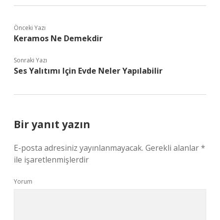
Önceki Yazı
Keramos Ne Demekdir
Sonraki Yazı
Ses Yalıtımı Için Evde Neler Yapılabilir
Bir yanıt yazın
E-posta adresiniz yayınlanmayacak.
Gerekli alanlar
*
ile işaretlenmişlerdir
Yorum