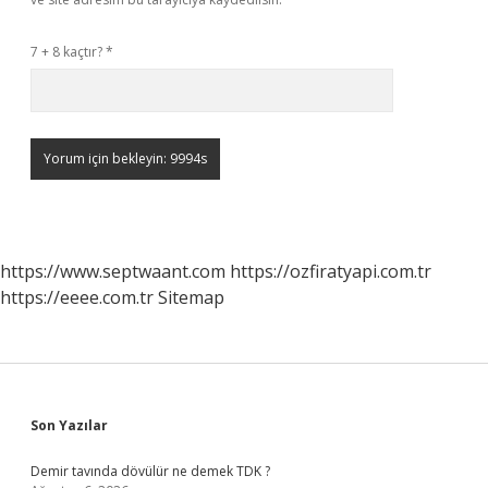
7 + 8 kaçtır?
*
https://www.septwaant.com
https://ozfiratyapi.com.tr
https://eeee.com.tr
Sitemap
Sidebar
Son Yazılar
Demir tavında dövülür ne demek TDK ?