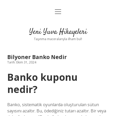
menüyü
Anasayfa
aç
Gizlilik Politikası
Yeni Yuva Hikayeleri
Yasal Uyarı
Taşınma maceralarıyla ilham bul!
Hakkımızda
Bilyoner Banko Nedir
Tarih: Ekim 31, 2024
Banko kuponu
nedir?
Banko, sistematik oyunlarda oluşturulan sütun
sayısını azaltır. Bu, ödediğiniz tutarı azaltır. Bir veya