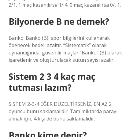
2/1, 1 maç kazanılırsa 1/ 4, 0 maç kazanılırsa 0/, 1.
Bilyonerde B ne demek?
Banko: Banko (B), spor bilgilerini kullanarak
ödenecek bedeli azaltır. “Sistematik” olarak
oynandığında, güvenilir maçlar “Banko” (B) olarak
işaretlenir ve oluşturulacak sütun sayısı azalır.
Sistem 2 3 4 kaç maç
tutması lazım?
SİSTEM 2-3-4 EĞER DÜZELTİRSENİZ, EN AZ 2
oyuncu bunu saklamalıdır. Tam miktarda parayı
almak için, 4 kişi de bunu saklamalıdır.
Banko kime denir?