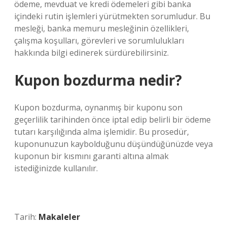
ödeme, mevduat ve kredi ödemeleri gibi banka
içindeki rutin işlemleri yürütmekten sorumludur. Bu
mesleği, banka memuru mesleğinin özellikleri,
çalışma koşulları, görevleri ve sorumlulukları
hakkında bilgi edinerek sürdürebilirsiniz.
Kupon bozdurma nedir?
Kupon bozdurma, oynanmış bir kuponu son
geçerlilik tarihinden önce iptal edip belirli bir ödeme
tutarı karşılığında alma işlemidir. Bu prosedür,
kuponunuzun kaybolduğunu düşündüğünüzde veya
kuponun bir kısmını garanti altına almak
istediğinizde kullanılır.
Tarih:
Makaleler