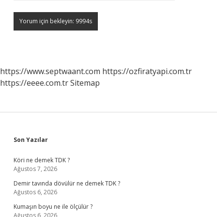
https://www.septwaant.com
https://ozfiratyapi.com.tr
https://eeee.com.tr
Sitemap
Sidebar
Son Yazılar
Köri ne demek TDK ?
Ağustos 7, 2026
Demir tavında dövülür ne demek TDK ?
Ağustos 6, 2026
Kumaşın boyu ne ile ölçülür ?
Ağustos 6, 2026