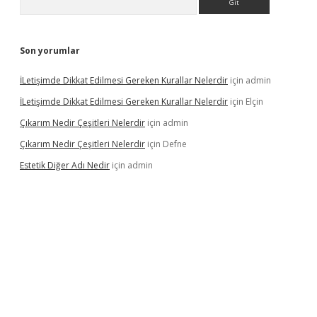
Son yorumlar
İLetişimde Dikkat Edilmesi Gereken Kurallar Nelerdir
için
admin
İLetişimde Dikkat Edilmesi Gereken Kurallar Nelerdir
için
Elçin
Çıkarım Nedir Çeşitleri Nelerdir
için
admin
Çıkarım Nedir Çeşitleri Nelerdir
için
Defne
Estetik Diğer Adı Nedir
için
admin
tci.co
betci giriş
hiltonbet güncel