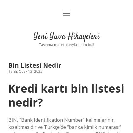
menüyü
Anasayfa
aç
Gizlilik Politikası
Yeni Yuva Hikayeleri
Yasal Uyarı
Taşınma maceralarıyla ilham bul!
Hakkımızda
Bin Listesi Nedir
Tarih: Ocak 12, 2025
Kredi kartı bin listesi
nedir?
BIN, “Bank Identification Number” kelimelerinin
kısaltmasıdır ve Türkçe’de “banka kimlik numarası”