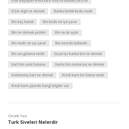
6 ile başlayan kredi kartı Visa mı Mastercard mı
8 bin digit ne demek
Banka kimlik kodu nedir
Bin kaç haneli
Bin kodu ne işe yarar
Bin ne demek yazılım
Bin ne ile açılır
Bin nedir ne işe yarar
Bin nerede kullanılır
Bin sorgulama nedir
Geçersiz banka bin ne demek
Kart bin nasıl bulunur
Kartın bin numarası ne demek
Kısıtlanmış kart ne demek
Kredi kartı bin listesi nedir
Kredi kartı çipinde hangi bilgiler var
Önceki Yazı
Turk Siveleri Nelerdir