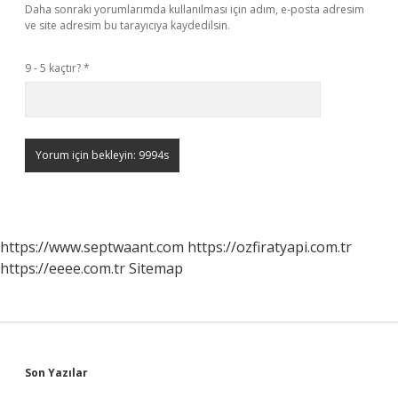
Daha sonraki yorumlarımda kullanılması için adım, e-posta adresim
ve site adresim bu tarayıcıya kaydedilsin.
9 - 5 kaçtır?
*
https://www.septwaant.com
https://ozfiratyapi.com.tr
https://eeee.com.tr
Sitemap
Sidebar
Son Yazılar