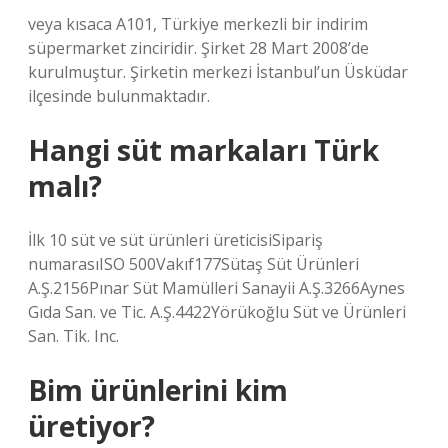
veya kısaca A101, Türkiye merkezli bir indirim
süpermarket zinciridir. Şirket 28 Mart 2008’de
kurulmuştur. Şirketin merkezi İstanbul’un Üsküdar
ilçesinde bulunmaktadır.
Hangi süt markaları Türk
malı?
İlk 10 süt ve süt ürünleri üreticisiSipariş
numarasıISO 500Vakıf177Sütaş Süt Ürünleri
A.Ş.2156Pınar Süt Mamülleri Sanayii A.Ş.3266Aynes
Gıda San. ve Tic. A.Ş.4422Yörükoğlu Süt ve Ürünleri
San. Tik. Inc.
Bim ürünlerini kim
üretiyor?