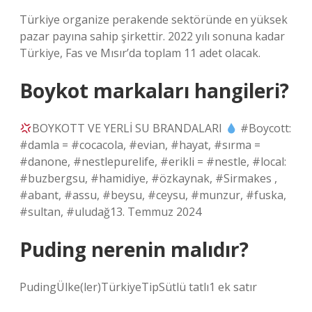
Türkiye organize perakende sektöründe en yüksek
pazar payına sahip şirkettir. 2022 yılı sonuna kadar
Türkiye, Fas ve Mısır’da toplam 11 adet olacak.
Boykot markaları hangileri?
BOYKOTT VE YERLİ SU BRANDALARI
#Boycott:
#damla = #cocacola, #evian, #hayat, #sırma =
#danone, #nestlepurelife, #erikli = #nestle, #local:
#buzbergsu, #hamidiye, #özkaynak, #Sirmakes ,
#abant, #assu, #beysu, #ceysu, #munzur, #fuska,
#sultan, #uludağ13. Temmuz 2024
Puding nerenin malıdır?
PudingÜlke(ler)TürkiyeTipSütlü tatlı1 ek satır