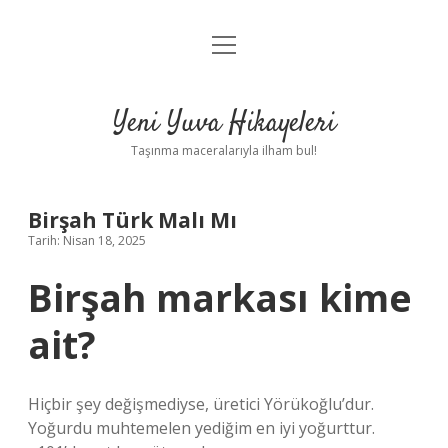
menüyü
Anasayfa
aç
Gizlilik Politikası
Yeni Yuva Hikayeleri
Yasal Uyarı
Taşınma maceralarıyla ilham bul!
Hakkımızda
Birşah Türk Malı Mı
Tarih: Nisan 18, 2025
Birşah markası kime
ait?
Hiçbir şey değişmediyse, üretici Yörükoğlu’dur.
Yoğurdu muhtemelen yediğim en iyi yoğurttur.