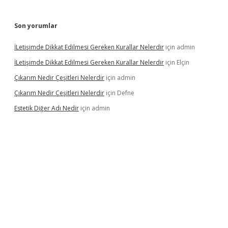
Son yorumlar
İLetişimde Dikkat Edilmesi Gereken Kurallar Nelerdir
için
admin
İLetişimde Dikkat Edilmesi Gereken Kurallar Nelerdir
için
Elçin
Çıkarım Nedir Çeşitleri Nelerdir
için
admin
Çıkarım Nedir Çeşitleri Nelerdir
için
Defne
Estetik Diğer Adı Nedir
için
admin
z/
betci.co
betci giriş
hiltonbet güncel