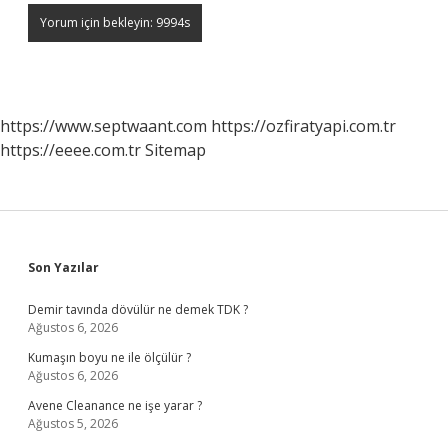
https://www.septwaant.com
https://ozfiratyapi.com.tr
https://eeee.com.tr
Sitemap
Sidebar
Son Yazılar
Demir tavında dövülür ne demek TDK ?
Ağustos 6, 2026
Kumaşın boyu ne ile ölçülür ?
Ağustos 6, 2026
Avene Cleanance ne işe yarar ?
Ağustos 5, 2026