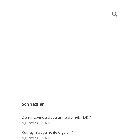
Sidebar
Son Yazılar
hiltonbet
Betexper giriş adresi
https://www.betexper.xyz/
betc
Demir tavında dövülür ne demek TDK ?
Ağustos 6, 2026
Kumaşın boyu ne ile ölçülür ?
Ağustos 6, 2026