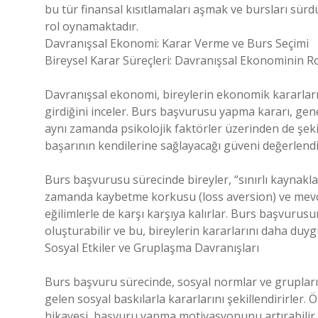
bu tür finansal kısıtlamaları aşmak ve bursları sürdü
rol oynamaktadır.
Davranışsal Ekonomi: Karar Verme ve Burs Seçimi
Bireysel Karar Süreçleri: Davranışsal Ekonominin R
Davranışsal ekonomi, bireylerin ekonomik kararları
girdiğini inceler. Burs başvurusu yapma kararı, gene
aynı zamanda psikolojik faktörler üzerinden de şekill
başarının kendilerine sağlayacağı güveni değerlend
Burs başvurusu sürecinde bireyler, “sınırlı kaynakl
zamanda kaybetme korkusu (loss aversion) ve mevcu
eğilimlerle de karşı karşıya kalırlar. Burs başvur
oluşturabilir ve bu, bireylerin kararlarını daha duygu
Sosyal Etkiler ve Gruplaşma Davranışları
Burs başvuru sürecinde, sosyal normlar ve grupların 
gelen sosyal baskılarla kararlarını şekillendirirler
hikayesi, başvuru yapma motivasyonunu artırabilir. 