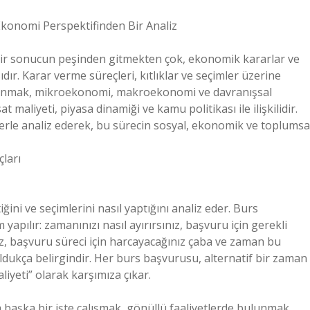
konomi Perspektifinden Bir Analiz
bir sonucun peşinden gitmekten çok, ekonomik kararlar ve
ıdır. Karar verme süreçleri, kıtlıklar ve seçimler üzerine
zanmak, mikroekonomi, makroekonomi ve davranışsal
t maliyeti, piyasa dinamiği ve kamu politikası ile ilişkilidir.
rle analiz ederek, bu sürecin sosyal, ekonomik ve toplumsa
ları
ğini ve seçimlerini nasıl yaptığını analiz eder. Burs
pılır: zamanınızı nasıl ayırırsınız, başvuru için gerekli
niz, başvuru süreci için harcayacağınız çaba ve zaman bu
 oldukça belirgindir. Her burs başvurusu, alternatif bir zaman
aliyeti” olarak karşımıza çıkar.
başka bir işte çalışmak, gönüllü faaliyetlerde bulunmak