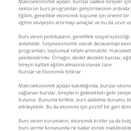
Makroekonomik açıdan, burslar sadece bireyler için 
sektörün burs programları geliştirmesinin ardında y
Eğitim, genellikle ekonomik büyüme için önemli bir fa
eğitim seviyesini artırmayı amaçlar ve bu da uzun v
Burs veren politikaların, genellikle sosyal eşitsizl
anlamlıdır. Sosyoekonomik olarak dezavantajlı kesi
programları, toplumsal refahı arttırabilir. Hükümet
şekillendirirler. Örneğin, devlet destekli burslar, eğ
bireyin kaliteli eğitim almasına olanak tanır.
Burslar ve Ekonomik İstikrar
Makroekonomik açıdan bakıldığında, burslar ekonomik
sağlanan burslar, bireylerin gelecekteki gelir seviyel
bulunur. Bununla birlikte, burs alabilme durumu, bire
etkileyebilir. Bu da ekonomi için pozitif bir geri dön
Burs veren kurumların, ekonomik krizler ya da bütçe 
burs verme konusunda ne kadar esnek olabilecekler