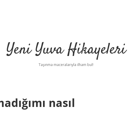
Yeni Yuva Hikayeleri
Taşınma maceralarıyla ilham bul!
adığımı nasıl
ilbet