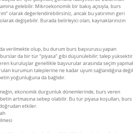
nlamına gelebilir. Mikroekonomik bir bakış açısıyla, burs
m” olarak değerlendirebilirsiniz, ancak bu yatırımın geri
larak değişebilir. Burada belirleyici olan, kaynaklarınızın
asada verilmekte olup, bu durum burs başvurusu yapan
 burslar da bir tür “piyasa” gibi düşünülebilir; talep yüksektir
s veren kuruluşlar genellikle başvurular arasında seçim yapma
rulan kurumun taleplerine ne kadar uyum sağlandığına değil
betin yoğunluğuna da bağlıdır.
rneğin, ekonomik durgunluk dönemlerinde, burs veren
betin artmasına sebep olabilir. Bu tür piyasa koşulları, burs
doğrudan etkiler.
fah
ilmesi