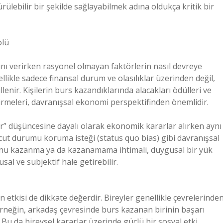
rülebilir bir şekilde sağlayabilmek adına oldukça kritik bir
olü
nı verirken rasyonel olmayan faktörlerin nasıl devreye
llikle sadece finansal durum ve olasılıklar üzerinden değil,
enir. Kişilerin burs kazandıklarında alacakları ödülleri ve
irmeleri, davranışsal ekonomi perspektifinden önemlidir.
ar” düşüncesine dayalı olarak ekonomik kararlar alırken aynı
t durumu koruma isteği (status quo bias) gibi davranışsal
usunu kazanma ya da kazanamama ihtimali, duygusal bir yük
sal ve subjektif hale getirebilir.
etkisi de dikkate değerdir. Bireyler genellikle çevrelerinde
. Örneğin, arkadaş çevresinde burs kazanan birinin başarı
Bu da bireysel kararlar üzerinde güçlü bir sosyal etki