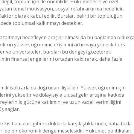
değil, toplum için de önemlidir. Hükümetlerin ve özel
atan temel motivasyon, sosyal refahı artırma hedefidir.
ktör olarak kabul edilir. Burslar, belirli bir topluluğun
adede toplumsal kalkınmayı destekler.
iği azaltmayı hedefleyen araçlar olması da bu bağlamda oldukç
mlerin yüksek öğrenime erişimini artırmaya yönelik burs
ler ve üniversiteler, bursları bu dengeyi gözeterek
itimin finansal engellerini ortadan kaldırarak, daha fazla
 istikrarla da doğrudan ilişkilidir. Yüksek öğrenim için
erini yükseltir ve dolayısıyla ulusal gelir artışına katkıda
ylerin iş gücüne katılımını ve uzun vadeli verimliliğini
üş sağlar.
kısıtlamaları gibi zorluklarla karşılaştıklarında, daha fazla
i de bir ekonomik denge meselesidir. Hükümet politikaları,