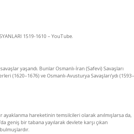
İSYANLARI 1519-1610 – YouTube.
savaşlar yaşandı. Bunlar Osmanlı-İran (Safevi) Savaşları
ferleri (1620–1676) ve Osmanlı-Avusturya Savaşları’ydı (1593
ir ayaklanma hareketinin temsilcileri olarak anılmışlarsa da,
u’da geniş bir tabana yayılarak devlete karşı çıkan
bulmuşlardır.