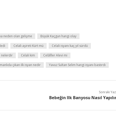
na neden olan gelişme
Büyük Kaçgun hangi olay
ledi
Celali aşireti Kürt mü
Celali isyanı kaç yıl sürdü
i nelerdir
Celali kim
Celâlîler Alevi mi
anlıda çıkan ilk isyan nedir
Yavuz Sultan Selim hangi isyanı bastırdı
Sonraki Yaz
Bebeğin Ilk Banyosu Nasıl Yapılı