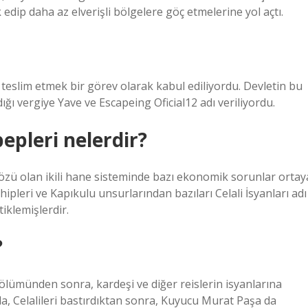
dip daha az elverişli bölgelere göç etmelerine yol açtı.
teslim etmek bir görev olarak kabul ediliyordu. Devletin bu
ğı vergiye Yave ve Escapeing Oficial12 adı veriliyordu.
bepleri nelerdir?
n özü olan ikili hane sisteminde bazı ekonomik sorunlar ortay
pleri ve Kapıkulu unsurlarından bazıları Celali İsyanları adı
tiklemişlerdir.
?
lümünden sonra, kardeşi ve diğer reislerin isyanlarına
, Celalileri bastırdıktan sonra, Kuyucu Murat Paşa da