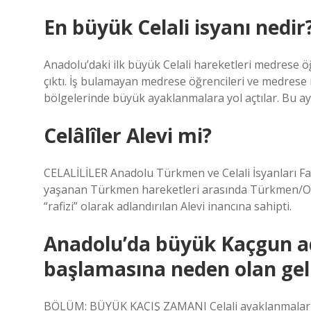
En büyük Celali isyanı nedir
Anadolu’daki ilk büyük Celali hareketleri medrese öğ
çıktı. İş bulamayan medrese öğrencileri ve medrese
bölgelerinde büyük ayaklanmalara yol açtılar. Bu ay
Celâlîler Alevi mi?
CELALİLİLER Anadolu Türkmen ve Celali İsyanları Fati
yaşanan Türkmen hareketleri arasında Türkmen/Oğ
“rafizi” olarak adlandırılan Alevi inancına sahipti.
Anadolu’da büyük Kaçgun ad
başlamasına neden olan ge
BÖLÜM: BÜYÜK KAÇIŞ ZAMANI Celali ayaklanmaları, k