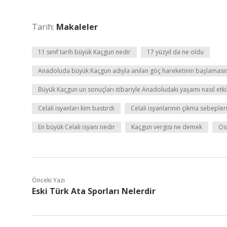
Tarih:
Makaleler
11 sınıf tarih büyük Kaçgun nedir
17 yüzyıl da ne oldu
Anadoluda büyük Kaçgun adıyla anılan göç hareketinin başlaması
Büyük Kaçgun un sonuçları itibariyle Anadoludaki yaşamı nasıl etki
Celali isyanları kim bastırdı
Celali isyanlarının çıkma sebepler
En büyük Celali isyanı nedir
Kaçgun vergisi ne demek
Osm
Önceki Yazı
Eski Türk Ata Sporları Nelerdir