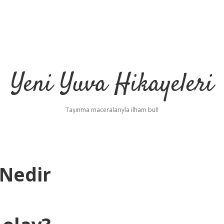
Yeni Yuva Hikayeleri
Taşınma maceralarıyla ilham bul!
 Nedir
ilbet
hi