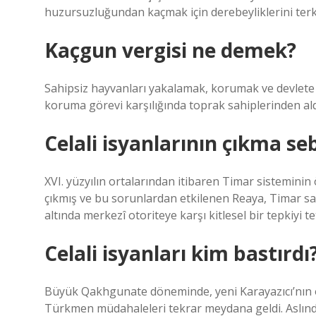
huzursuzluğundan kaçmak için derebeyliklerini terk e
Kaçgun vergisi ne demek?
Sahipsiz hayvanları yakalamak, korumak ve devlete 
koruma görevi karşılığında toprak sahiplerinden aldı
Celali isyanlarının çıkma se
XVI. yüzyılın ortalarından itibaren Timar sistemini
çıkmış ve bu sorunlardan etkilenen Reaya, Timar sahi
altında merkezî otoriteye karşı kitlesel bir tepkiyi te
Celali isyanları kim bastırdı
Büyük Qakhgunate döneminde, yeni Karayazıcı’nın ö
Türkmen müdahaleleri tekrar meydana geldi. Aslında