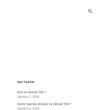
Sidebar
Son Yazılar
ltonbet
Betexper giriş adresi
https://www.betexper.xyz/
betci.c
Köri ne demek TDK ?
Ağustos 7, 2026
Demir tavında dövülür ne demek TDK ?
Ağustos 6, 2026