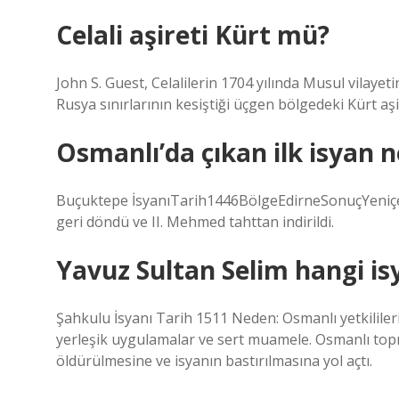
Celali aşireti Kürt mü?
John S. Guest, Celalilerin 1704 yılında Musul vilayetin
Rusya sınırlarının kesiştiği üçgen bölgedeki Kürt aşir
Osmanlı’da çıkan ilk isyan n
Buçuktepe İsyanıTarih1446BölgeEdirneSonuçYeniçeril
geri döndü ve II. Mehmed tahttan indirildi.
Yavuz Sultan Selim hangi isy
Şahkulu İsyanı Tarih 1511 Neden: Osmanlı yetkilil
yerleşik uygulamalar ve sert muamele. Osmanlı topr
öldürülmesine ve isyanın bastırılmasına yol açtı.