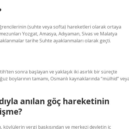
?
rencilerinin (suhte veya softa) hareketleri olarak ortaya
 mezunları Yozgat, Amasya, Adıyaman, Sivas ve Malatya
aklanmalar tarihe Suhte ayaklanmaları olarak geçti.
h’ten sonra başlayan ve yaklaşık iki asırlık bir süreçte
uz boylarının tamamı, Osmanlı kaynaklarında “mülhid” vey
ıyla anılan göç hareketinin
lişme?
öylülerin vergi baskısından ve merkezi devletin iç