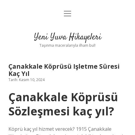
menüyü
Anasayfa
aç
Gizlilik Politikası
Yeni Yuva Hikayeleri
Yasal Uyarı
Taşınma maceralarıyla ilham bul!
Hakkımızda
Çanakkale Köprüsü Işletme Süresi
Kaç Yıl
Tarih: Kasım 10, 2024
Çanakkale Köprüsü
Sözleşmesi kaç yıl?
Köprü kaç yıl hizmet verecek? 1915 Çanakkale