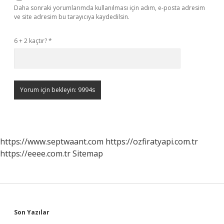
Daha sonraki yorumlarımda kullanılması için adım, e-posta adresim
ve site adresim bu tarayıcıya kaydedilsin.
6 + 2 kaçtır?
*
https://www.septwaant.com
https://ozfiratyapi.com.tr
https://eeee.com.tr
Sitemap
Sidebar
Son Yazılar