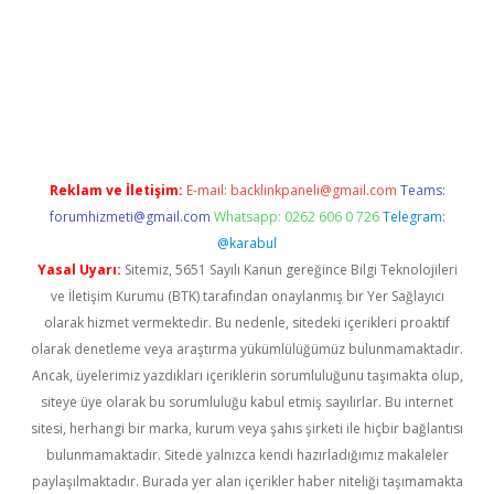
i.co
betci giriş
hiltonbet güncel
Reklam ve İletişim:
E-mail:
backlinkpaneli@gmail.com
Teams:
forumhizmeti@gmail.com
Whatsapp: 0262 606 0 726
Telegram:
@karabul
Yasal Uyarı:
Sitemiz, 5651 Sayılı Kanun gereğince Bilgi Teknolojileri
ve İletişim Kurumu (BTK) tarafından onaylanmış bir Yer Sağlayıcı
olarak hizmet vermektedir. Bu nedenle, sitedeki içerikleri proaktif
olarak denetleme veya araştırma yükümlülüğümüz bulunmamaktadır.
Ancak, üyelerimiz yazdıkları içeriklerin sorumluluğunu taşımakta olup,
siteye üye olarak bu sorumluluğu kabul etmiş sayılırlar. Bu internet
sitesi, herhangi bir marka, kurum veya şahıs şirketi ile hiçbir bağlantısı
bulunmamaktadır. Sitede yalnızca kendi hazırladığımız makaleler
paylaşılmaktadır. Burada yer alan içerikler haber niteliği taşımamakta