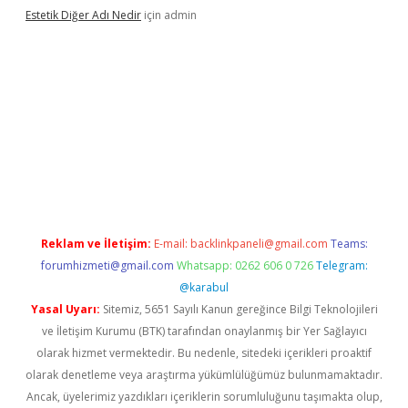
Estetik Diğer Adı Nedir
için
admin
.xyz/
betci.co
betci giriş
hiltonbet güncel
Reklam ve İletişim:
E-mail:
backlinkpaneli@gmail.com
Teams:
forumhizmeti@gmail.com
Whatsapp: 0262 606 0 726
Telegram:
@karabul
Yasal Uyarı:
Sitemiz, 5651 Sayılı Kanun gereğince Bilgi Teknolojileri
ve İletişim Kurumu (BTK) tarafından onaylanmış bir Yer Sağlayıcı
olarak hizmet vermektedir. Bu nedenle, sitedeki içerikleri proaktif
olarak denetleme veya araştırma yükümlülüğümüz bulunmamaktadır.
Ancak, üyelerimiz yazdıkları içeriklerin sorumluluğunu taşımakta olup,