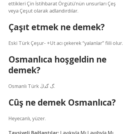
ettikleri Çin İstihbarat Örgütü’nün unsurları Çeş
veya Çeşut olarak adlandırdılar.
Çaşıt etmek ne demek?
Eski Türk Çeşur- +Ut acı çekerek “yalanlar” fiili olur.
Osmanlıca hoşgeldin ne
demek?
Osmanlı Türk گ گدڭ.
Cûş ne demek Osmanlıca?
Heyecanlı, yüzer.
Tavsiyeli Bağlantılar:
Layıkıyla Mı Layığıyla Mı