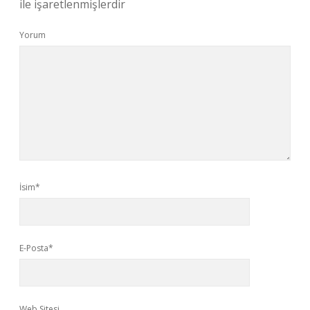
ile işaretlenmişlerdir
Yorum
İsim*
E-Posta*
Web Sitesi