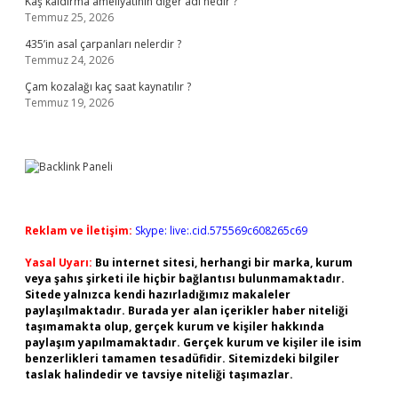
Kaş kaldırma ameliyatının diğer adı nedir ?
Temmuz 25, 2026
435’in asal çarpanları nelerdir ?
Temmuz 24, 2026
Çam kozalağı kaç saat kaynatılır ?
Temmuz 19, 2026
Reklam ve İletişim:
Skype: live:.cid.575569c608265c69
Yasal Uyarı:
Bu internet sitesi, herhangi bir marka, kurum
veya şahıs şirketi ile hiçbir bağlantısı bulunmamaktadır.
Sitede yalnızca kendi hazırladığımız makaleler
paylaşılmaktadır. Burada yer alan içerikler haber niteliği
taşımamakta olup, gerçek kurum ve kişiler hakkında
paylaşım yapılmamaktadır. Gerçek kurum ve kişiler ile isim
benzerlikleri tamamen tesadüfidir. Sitemizdeki bilgiler
taslak halindedir ve tavsiye niteliği taşımazlar.