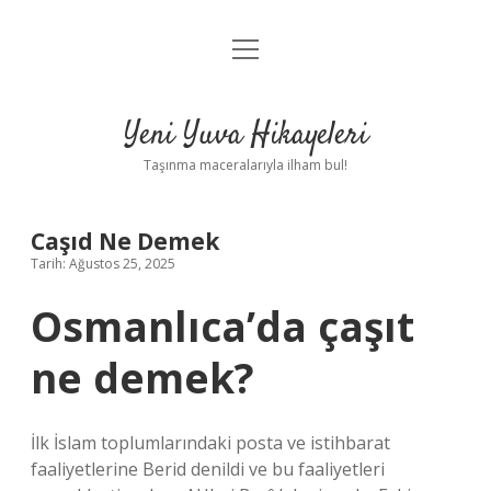
menüyü
Anasayfa
aç
Gizlilik Politikası
Yeni Yuva Hikayeleri
Yasal Uyarı
Taşınma maceralarıyla ilham bul!
Hakkımızda
Caşıd Ne Demek
Tarih: Ağustos 25, 2025
Osmanlıca’da çaşıt
ne demek?
İlk İslam toplumlarındaki posta ve istihbarat
faaliyetlerine Berid denildi ve bu faaliyetleri