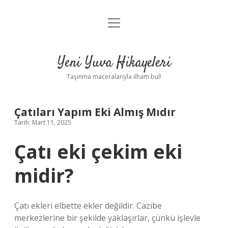
menüyü
Anasayfa
aç
Gizlilik Politikası
Yeni Yuva Hikayeleri
Yasal Uyarı
Taşınma maceralarıyla ilham bul!
Hakkımızda
Çatıları Yapım Eki Almış Mıdır
Tarih: Mart 11, 2025
Çatı eki çekim eki
midir?
Çatı ekleri elbette ekler değildir. Cazibe
merkezlerine bir şekilde yaklaşırlar, çünkü işlevle