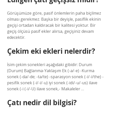
Görüşümüze göre, pasif önlemlerin paha biçilmez
olması gerekmez. Başka bir deyişle, pasiflik ekinin
geçişi ortadan kaldıracak bir kalitesi yoktur. Bir
geçiş ölçüsü pasif ekler alırsa, geçişiniz devam
edecektir.
Çekim eki ekleri nelerdir?
İsim çekim sonekleri aşağıdaki gibidir: Durum
(Durum) Bağlanma-Yaklaşım Ek (-a/-e) -Kurma
sonek (-da/-de; -ta/te) -sparasyon sonek (-i/-i/the) -
pesifik sonek (-i/-i/-u) iyi sonek (-idi/-u/-us) ilave
sonek (-i (-i/-U) ilave sonek,- Makaleler …
Çatı nedir dil bilgisi?