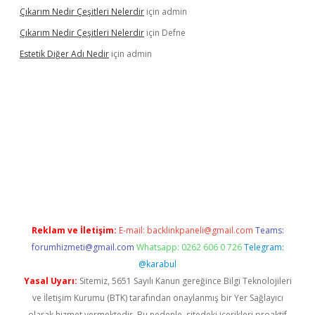
Çıkarım Nedir Çeşitleri Nelerdir
için
admin
Çıkarım Nedir Çeşitleri Nelerdir
için
Defne
Estetik Diğer Adı Nedir
için
admin
ci.co
betci giriş
hiltonbet güncel
Reklam ve İletişim:
E-mail:
backlinkpaneli@gmail.com
Teams:
forumhizmeti@gmail.com
Whatsapp: 0262 606 0 726
Telegram:
@karabul
Yasal Uyarı:
Sitemiz, 5651 Sayılı Kanun gereğince Bilgi Teknolojileri
ve İletişim Kurumu (BTK) tarafından onaylanmış bir Yer Sağlayıcı
olarak hizmet vermektedir. Bu nedenle, sitedeki içerikleri proaktif