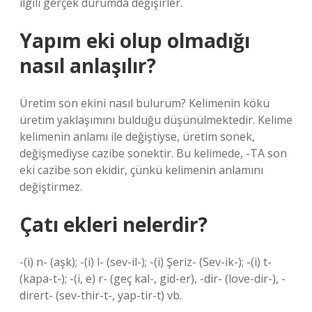
ilgili gerçek durumda değişirler.
Yapım eki olup olmadığı
nasıl anlaşılır?
Üretim son ekini nasıl bulurum? Kelimenin kökü
üretim yaklaşımını bulduğu düşünülmektedir. Kelime
kelimenin anlamı ile değiştiyse, üretim sonek,
değişmediyse cazibe sonektir. Bu kelimede, -TA son
eki cazibe son ekidir, çünkü kelimenin anlamını
değiştirmez.
Çatı ekleri nelerdir?
-(i) n- (aşk); -(i) l- (sev-il-); -(i) Şeriz- (Sev-ik-); -(i) t-
(kapa-t-); -(i, e) r- (geç kal-, gid-er), -dir- (love-dir-), -
dirert- (sev-thir-t-, yap-tir-t) vb.