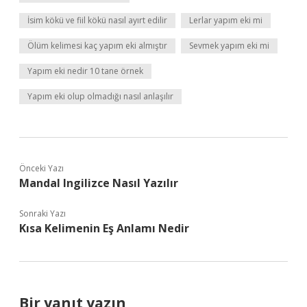
İsim kökü ve fiil kökü nasıl ayırt edilir
Lerlar yapım eki mi
Ölüm kelimesi kaç yapım eki almıştır
Sevmek yapım eki mi
Yapım eki nedir 10 tane örnek
Yapım eki olup olmadığı nasıl anlaşılır
Önceki Yazı
Mandal Ingilizce Nasıl Yazılır
Sonraki Yazı
Kısa Kelimenin Eş Anlamı Nedir
Bir yanıt yazın