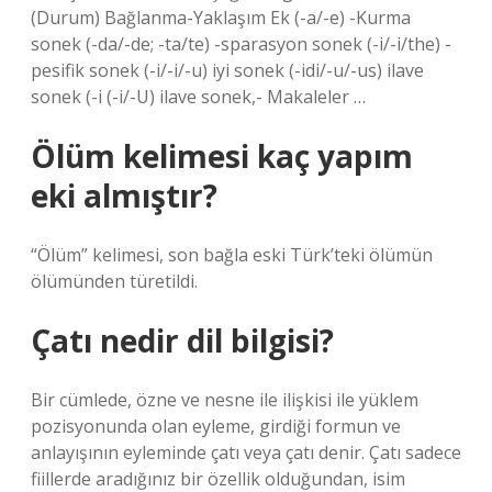
(Durum) Bağlanma-Yaklaşım Ek (-a/-e) -Kurma
sonek (-da/-de; -ta/te) -sparasyon sonek (-i/-i/the) -
pesifik sonek (-i/-i/-u) iyi sonek (-idi/-u/-us) ilave
sonek (-i (-i/-U) ilave sonek,- Makaleler …
Ölüm kelimesi kaç yapım
eki almıştır?
“Ölüm” kelimesi, son bağla eski Türk’teki ölümün
ölümünden türetildi.
Çatı nedir dil bilgisi?
Bir cümlede, özne ve nesne ile ilişkisi ile yüklem
pozisyonunda olan eyleme, girdiği formun ve
anlayışının eyleminde çatı veya çatı denir. Çatı sadece
fiillerde aradığınız bir özellik olduğundan, isim