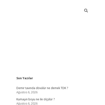
Sidebar
Son Yazılar
ilbet
hiltonbet
Betexper giriş adresi
https://www.
Demir tavında dövülür ne demek TDK ?
Ağustos 6, 2026
Kumaşın boyu ne ile ölçülür ?
Ağustos 6, 2026