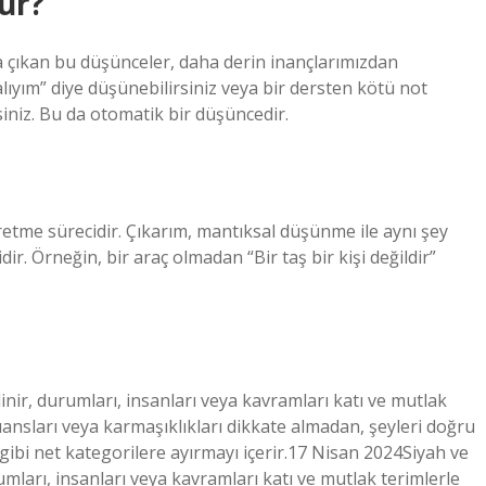
ur?
 çıkan bu düşünceler, daha derin inançlarımızdan
lıyım” diye düşünebilirsiniz veya bir dersten kötü not
siniz. Bu da otomatik bir düşüncedir.
üretme sürecidir. Çıkarım, mantıksal düşünme ile aynı şey
dir. Örneğin, bir araç olmadan “Bir taş bir kişi değildir”
nir, durumları, insanları veya kavramları katı ve mutlak
nüansları veya karmaşıklıkları dikkate almadan, şeyleri doğru
k gibi net kategorilere ayırmayı içerir.17 Nisan 2024Siyah ve
mları, insanları veya kavramları katı ve mutlak terimlerle