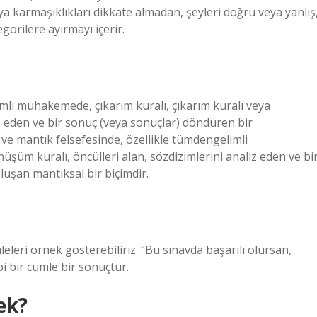
ya karmaşıklıkları dikkate almadan, şeyleri doğru veya yanlış
egorilere ayırmayı içerir.
mli muhakemede, çıkarım kuralı, çıkarım kuralı veya
iz eden ve bir sonuç (veya sonuçlar) döndüren bir
ve mantık felsefesinde, özellikle tümdengelimli
şüm kuralı, öncülleri alan, sözdizimlerini analiz eden ve bi
uşan mantıksal bir biçimdir.
leri örnek gösterebiliriz. “Bu sınavda başarılı olursan,
bi bir cümle bir sonuçtur.
ek?