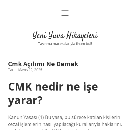
menüyü
Anasayfa
aç
Gizlilik Politikası
Yeni Yuva Hikayeleri
Yasal Uyarı
Taşınma maceralarıyla ilham bul!
Hakkımızda
Cmk Açılımı Ne Demek
Tarih: Mayıs 22, 2025
CMK nedir ne işe
yarar?
Kanun Yasası (1) Bu yasa, bu sürece katılan kişilerin
cezai işlemlerin nasıl yapılacağı kurallarıyla haklarını,