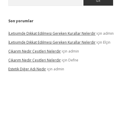
Son yorumlar
İLetişimde Dikkat Edilmesi Gereken Kurallar Nelerdir
için
admin
İLetişimde Dikkat Edilmesi Gereken Kurallar Nelerdir
için
Elçin
Çıkarım Nedir Çeşitleri Nelerdir
için
admin
Çıkarım Nedir Çeşitleri Nelerdir
için
Defne
Estetik Diğer Adı Nedir
için
admin
z/
betci.co
betci giriş
hiltonbet güncel