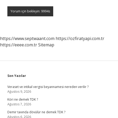
https://www.septwaant.com
https://ozfiratyapi.com.tr
https://eeee.com.tr
Sitemap
Sidebar
Son Yazılar
Veraset ve intikal vergisi beyannamesi nereden verilir ?
Ağustos 9, 2026
Köri ne demek TDK ?
Ağustos 7, 2026
Demir tavında dövülür ne demek TDK ?
Ağustos 6, 2026