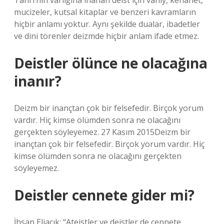
Tanrı’nın varlığına inanan deist için vahiy, kehanet,
mucizeler, kutsal kitaplar ve benzeri kavramların
hiçbir anlamı yoktur. Aynı şekilde dualar, ibadetler
ve dini törenler deizmde hiçbir anlam ifade etmez.
Deistler ölünce ne olacağına
inanır?
Deizm bir inançtan çok bir felsefedir. Birçok yorum
vardır. Hiç kimse ölümden sonra ne olacağını
gerçekten söyleyemez. 27 Kasım 2015Deizm bir
inançtan çok bir felsefedir. Birçok yorum vardır. Hiç
kimse ölümden sonra ne olacağını gerçekten
söyleyemez.
Deistler cennete gider mi?
İhsan Eliaçık: “Ateistler ve deistler de cennete