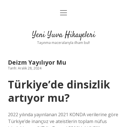
menüyü
Anasayfa
aç
Gizlilik Politikası
Yeni Yuva Hikayeleri
Yasal Uyarı
Taşınma maceralarıyla ilham bul!
Hakkımızda
Deizm Yayılıyor Mu
Tarih: Aralık 28, 2024
Türkiye’de dinsizlik
artıyor mu?
2022 yılında yayınlanan 2021 KONDA verilerine göre
Türkiye’de inançsız ve ateistlerin toplam nüfus