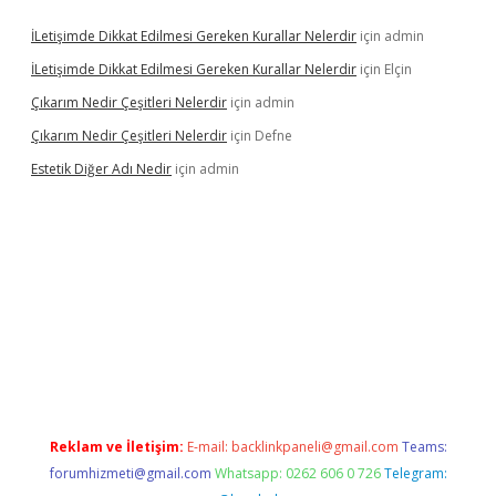
İLetişimde Dikkat Edilmesi Gereken Kurallar Nelerdir
için
admin
İLetişimde Dikkat Edilmesi Gereken Kurallar Nelerdir
için
Elçin
Çıkarım Nedir Çeşitleri Nelerdir
için
admin
Çıkarım Nedir Çeşitleri Nelerdir
için
Defne
Estetik Diğer Adı Nedir
için
admin
betci.co
betci giriş
hiltonbet güncel
Reklam ve İletişim:
E-mail:
backlinkpaneli@gmail.com
Teams:
forumhizmeti@gmail.com
Whatsapp: 0262 606 0 726
Telegram: