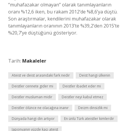
“muhafazakar olmayan” olarak tanımlayanların
oranı %12,6 iken, bu rakam 2012’de %8,6’ya düştü.
Son araştırmalar, kendilerini muhafazakar olarak
tanımlayanların oranının 2013’te %39,2’den 2015’te
%20,7’ye düştüğünü gösteriyor.
Tarih:
Makaleler
Ateist ve deist arasındaki fark nedir
Deist hangi ülkenin
Deistler cennete gider mi
Deistler ibadet eder mi
Deistler musluman midir
Deistler neyi kabul etmez
Deistler ölünce ne olacağına inanır
Deizm dinsizlik mi
Dünyada hangi din artıyor
En ünlü Türk ateistler kimlerdir
Japonyanın yüzde kaçı ateist