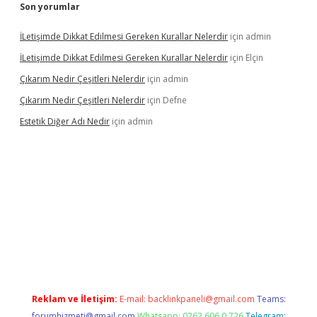
Son yorumlar
İLetişimde Dikkat Edilmesi Gereken Kurallar Nelerdir
için
admin
İLetişimde Dikkat Edilmesi Gereken Kurallar Nelerdir
için
Elçin
Çıkarım Nedir Çeşitleri Nelerdir
için
admin
Çıkarım Nedir Çeşitleri Nelerdir
için
Defne
Estetik Diğer Adı Nedir
için
admin
betci.co
betci giriş
hiltonbet güncel
Reklam ve İletişim:
E-mail:
backlinkpaneli@gmail.com
Teams:
forumhizmeti@gmail.com
Whatsapp: 0262 606 0 726
Telegram: