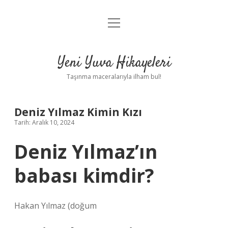
menüyü
Anasayfa
aç
Gizlilik Politikası
Yeni Yuva Hikayeleri
Yasal Uyarı
Taşınma maceralarıyla ilham bul!
Hakkımızda
Deniz Yılmaz Kimin Kızı
Tarih: Aralık 10, 2024
Deniz Yılmaz’ın
babası kimdir?
Hakan Yılmaz (doğum