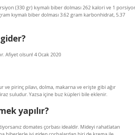
orsiyon (330 gr) kıymalı biber dolması 262 kalori ve 1 porsiyo
0 gram kıymalı biber dolması 3.62 gram karbonhidrat, 5.37
gider?
r. Afiyet olsun! 4 Ocak 2020
ve pirinç pilavı, dolma, makarna ve erişte gibi ağır
az suludur. Yazsa içine buz küpleri bile eklenir.
mek yapılır?
iyorsanız domates çorbası idealdir. Mideyi rahatlatan
a biberlerle iyi giden çorbalardan biri de krema ile