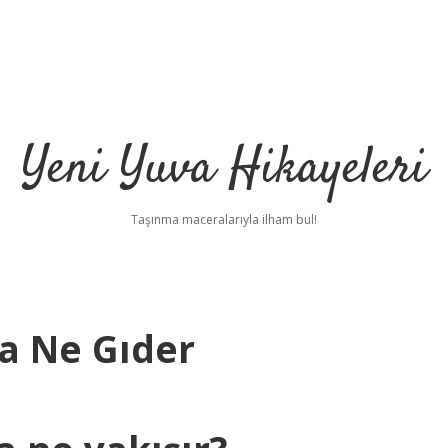
Yeni Yuva Hikayeleri
Taşınma maceralarıyla ilham bul!
a Ne Gıder
ilbet
h