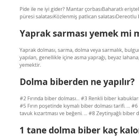
Pide ile ne iyi gider? Mantar çorbasıBaharatlı erişt
püresi salatasıKözlenmiş patlıcan salatasıDereotlu
Yaprak sarması yemek mi 
Yaprak dolması, sarma, dolma veya sarmalık, bulgur
yapılan, genellikle içine asma yaprağı, beyaz lahana
yemektir.
Dolma biberden ne yapılır?
#2 Fırında biber dolması… #3 Renkli biber kabukların
#5 Fırın poşetinde kıymalı biber dolması tarifi. … #6
tavuk kızartması ve beğeni. … #8 Zeytinyağlı biber 
1 tane dolma biber kaç kalo