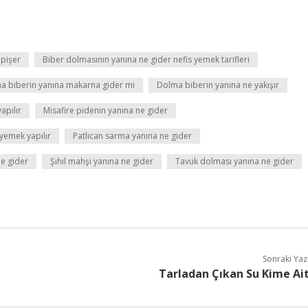
 pişer
Biber dolmasının yanına ne gider nefis yemek tarifleri
a biberin yanına makarna gider mi
Dolma biberin yanına ne yakışır
apılır
Misafire pidenin yanına ne gider
yemek yapılır
Patlıcan sarma yanına ne gider
e gider
Şıhıl mahşi yanına ne gider
Tavuk dolması yanına ne gider
Sonraki Yaz
Tarladan Çıkan Su Kime Ai