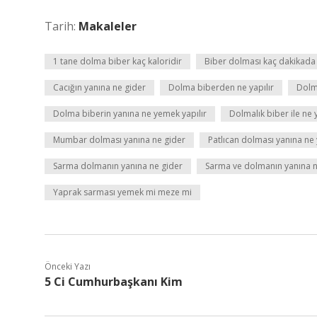
Tarih:
Makaleler
1 tane dolma biber kaç kaloridir
Biber dolması kaç dakikada
Cacığın yanına ne gider
Dolma biberden ne yapılır
Dolm
Dolma biberin yanına ne yemek yapılır
Dolmalık biber ile ne y
Mumbar dolması yanına ne gider
Patlıcan dolması yanına ne 
Sarma dolmanın yanına ne gider
Sarma ve dolmanın yanına n
Yaprak sarması yemek mi meze mi
Önceki Yazı
5 Ci Cumhurbaşkanı Kim