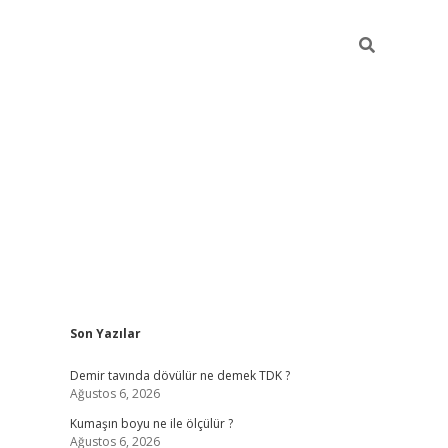
Sidebar
Son Yazılar
iltonbet
Betexper giriş adresi
https://www.betexper.xyz/
betci
Demir tavında dövülür ne demek TDK ?
Ağustos 6, 2026
Kumaşın boyu ne ile ölçülür ?
Ağustos 6, 2026