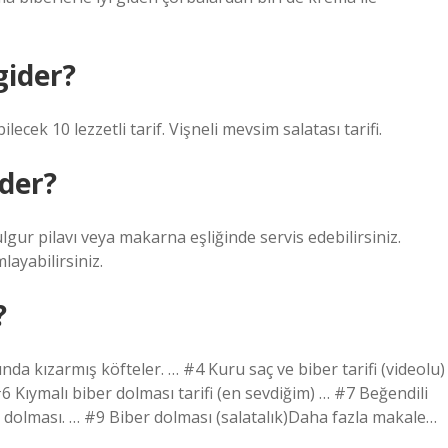
gider?
lecek 10 lezzetli tarif. Vişneli mevsim salatası tarifi.
der?
lgur pilavı veya makarna eşliğinde servis edebilirsiniz.
layabilirsiniz.
?
da kızarmış köfteler. … #4 Kuru saç ve biber tarifi (videolu)
#6 Kıymalı biber dolması tarifi (en sevdiğim) … #7 Beğendili
er dolması. … #9 Biber dolması (salatalık)Daha fazla makale…