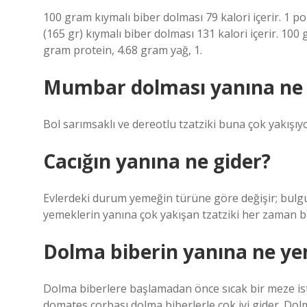
100 gram kıymalı biber dolması 79 kalori içerir. 1 p
(165 gr) kıymalı biber dolması 131 kalori içerir. 10
gram protein, 4.68 gram yağ, 1.
Mumbar dolması yanına ne 
Bol sarımsaklı ve dereotlu tzatziki buna çok yakışıyo
Cacığın yanına ne gider?
Evlerdeki durum yemeğin türüne göre değişir; bulgur 
yemeklerin yanına çok yakışan tzatziki her zaman bir
Dolma biberin yanına ne ye
Dolma biberlere başlamadan önce sıcak bir meze ist
domates çorbası dolma biberlerle çok iyi gider. Dolm