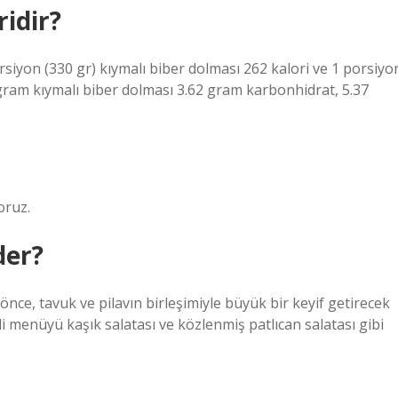
ridir?
orsiyon (330 gr) kıymalı biber dolması 262 kalori ve 1 porsiyo
0 gram kıymalı biber dolması 3.62 gram karbonhidrat, 5.37
oruz.
der?
 önce, tavuk ve pilavın birleşimiyle büyük bir keyif getirecek
etli menüyü kaşık salatası ve közlenmiş patlıcan salatası gibi