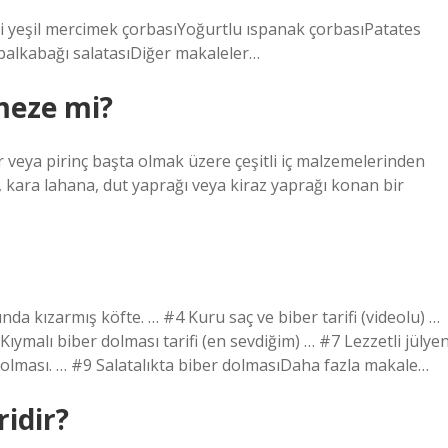
eli yeşil mercimek çorbasıYoğurtlu ıspanak çorbasıPatates
 balkabağı salatasıDiğer makaleler…
meze mi?
 veya pirinç başta olmak üzere çeşitli iç malzemelerinden
, kara lahana, dut yaprağı veya kiraz yaprağı konan bir
da kızarmış köfte. … #4 Kuru saç ve biber tarifi (videolu) …
 Kıymalı biber dolması tarifi (en sevdiğim) … #7 Lezzetli jülye
dolması. … #9 Salatalıkta biber dolmasıDaha fazla makale…
ridir?