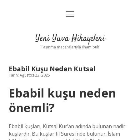
menüyü
Anasayfa
aç
Gizlilik Politikası
Yeni Yuva Hikayeleri
Yasal Uyarı
Taşınma maceralarıyla ilham bul!
Hakkımızda
Ebabil Kuşu Neden Kutsal
Tarih: Ağustos 23, 2025
Ebabil kuşu neden
önemli?
Ebabil kuşları, Kutsal Kur’an adında bulunan nadir
kuşlardır. Bu kuşlar fil Suresi’nde bulunur. İslam