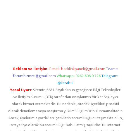
tci.co
betci giriş
hiltonbet güncel
Reklam ve İletişim:
E-mail:
backlinkpaneli@gmail.com
Teams:
forumhizmeti@gmail.com
Whatsapp: 0262 606 0 726
Telegram:
@karabul
Yasal Uyarı:
Sitemiz, 5651 Sayılı Kanun gereğince Bilgi Teknolojileri
ve İletişim Kurumu (BTK) tarafından onaylanmış bir Yer Sağlayıcı
olarak hizmet vermektedir. Bu nedenle, sitedeki içerikleri proaktif
olarak denetleme veya araştırma yükümlülüğümüz bulunmamaktadır.
Ancak, üyelerimiz yazdıkları içeriklerin sorumluluğunu taşımakta olup,
siteye üye olarak bu sorumluluğu kabul etmiş sayılırlar. Bu internet