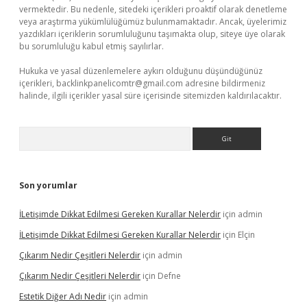
vermektedir. Bu nedenle, sitedeki içerikleri proaktif olarak denetleme
veya araştırma yükümlülüğümüz bulunmamaktadır. Ancak, üyelerimiz
yazdıkları içeriklerin sorumluluğunu taşımakta olup, siteye üye olarak
bu sorumluluğu kabul etmiş sayılırlar.
Hukuka ve yasal düzenlemelere aykırı olduğunu düşündüğünüz
içerikleri,
backlinkpanelicomtr@gmail.com
adresine bildirmeniz
halinde, ilgili içerikler yasal süre içerisinde sitemizden kaldırılacaktır.
Arama
Son yorumlar
İLetişimde Dikkat Edilmesi Gereken Kurallar Nelerdir
için
admin
İLetişimde Dikkat Edilmesi Gereken Kurallar Nelerdir
için
Elçin
Çıkarım Nedir Çeşitleri Nelerdir
için
admin
Çıkarım Nedir Çeşitleri Nelerdir
için
Defne
Estetik Diğer Adı Nedir
için
admin