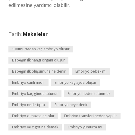
edilmesine yardımcı olabilir.
Tarih:
Makaleler
1 yumurtadan kaç embriyo oluşur
Bebeğin ilk hangi organı oluşur
Bebeğin ilk oluşumuna ne denir
Embriyo bebek mi
Embriyo canlı mıdır
Embriyo kaç ayda oluşur
Embriyo kaç günde tutunur
Embriyo neden tutunmaz
Embriyo nedir tıpta
Embriyo neye denir
Embriyo olmazsa ne olur
Embriyo transferi neden yapılır
Embriyo ve zigot ne demek
Embriyo yumurta mı