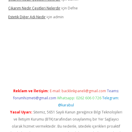
Çıkarım Nedir Çeşitleri Nelerdir
için
Defne
Estetik Diğer Adı Nedir
için
admin
tci.co
betci giriş
hiltonbet güncel
Reklam ve İletişim:
E-mail:
backlinkpaneli@gmail.com
Teams:
forumhizmeti@gmail.com
Whatsapp: 0262 606 0 726
Telegram:
@karabul
Yasal Uyarı:
Sitemiz, 5651 Sayılı Kanun gereğince Bilgi Teknolojileri
ve İletişim Kurumu (BTK) tarafından onaylanmış bir Yer Sağlayıcı
olarak hizmet vermektedir. Bu nedenle, sitedeki içerikleri proaktif