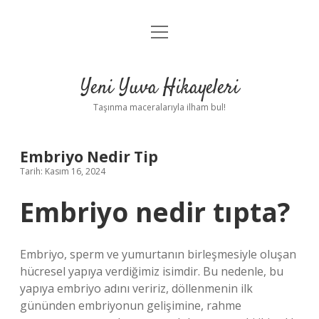
menüyü
Anasayfa
aç
Gizlilik Politikası
Yeni Yuva Hikayeleri
Yasal Uyarı
Taşınma maceralarıyla ilham bul!
Hakkımızda
Embriyo Nedir Tip
Tarih: Kasım 16, 2024
Embriyo nedir tıpta?
Embriyo, sperm ve yumurtanın birleşmesiyle oluşan
hücresel yapıya verdiğimiz isimdir. Bu nedenle, bu
yapıya embriyo adını veririz, döllenmenin ilk
gününden embriyonun gelişimine, rahme