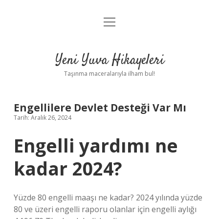
menüyü
Anasayfa
aç
Gizlilik Politikası
Yeni Yuva Hikayeleri
Yasal Uyarı
Taşınma maceralarıyla ilham bul!
Hakkımızda
Engellilere Devlet Desteği Var Mı
Tarih: Aralık 26, 2024
Engelli yardımı ne
kadar 2024?
Yüzde 80 engelli maaşı ne kadar? 2024 yılında yüzde
80 ve üzeri engelli raporu olanlar için engelli aylığı