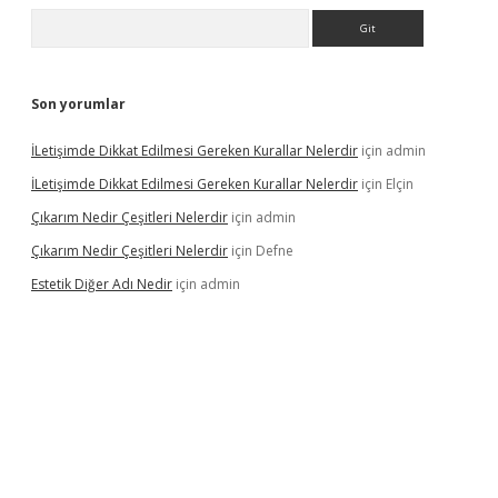
Arama
Son yorumlar
İLetişimde Dikkat Edilmesi Gereken Kurallar Nelerdir
için
admin
İLetişimde Dikkat Edilmesi Gereken Kurallar Nelerdir
için
Elçin
Çıkarım Nedir Çeşitleri Nelerdir
için
admin
Çıkarım Nedir Çeşitleri Nelerdir
için
Defne
Estetik Diğer Adı Nedir
için
admin
r.xyz/
betci.co
betci giriş
hiltonbet güncel