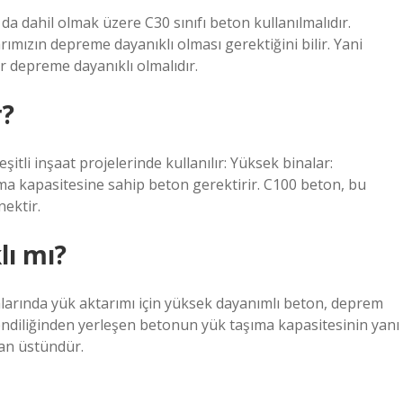
da dahil olmak üzere C30 sınıfı beton kullanılmalıdır.
ımızın depreme dayanıklı olması gerektiğini bilir. Yani
bir depreme dayanıklı olmalıdır.
r?
itli inşaat projelerinde kullanılır: Yüksek binalar:
ma kapasitesine sahip beton gerektirir. C100 beton, bu
nektir.
ı mı?
alarında yük aktarımı için yüksek dayanımlı beton, deprem
e kendiliğinden yerleşen betonun yük taşıma kapasitesinin yanı
dan üstündür.