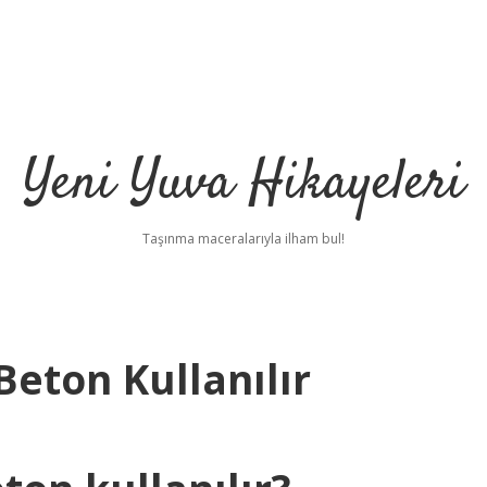
Yeni Yuva Hikayeleri
Taşınma maceralarıyla ilham bul!
eton Kullanılır
ilbet
hi