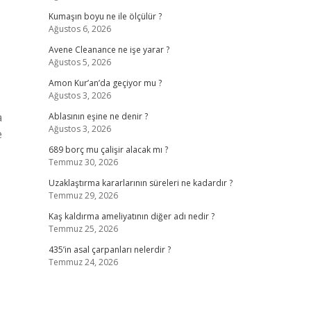
Kumaşın boyu ne ile ölçülür ?
Ağustos 6, 2026
Avene Cleanance ne işe yarar ?
Ağustos 5, 2026
Amon Kur’an’da geçiyor mu ?
Ağustos 3, 2026
a
Ablasının eşine ne denir ?
Ağustos 3, 2026
e
689 borç mu çalişir alacak mı ?
Temmuz 30, 2026
Uzaklaştırma kararlarının süreleri ne kadardır ?
Temmuz 29, 2026
Kaş kaldırma ameliyatının diğer adı nedir ?
Temmuz 25, 2026
435’in asal çarpanları nelerdir ?
Temmuz 24, 2026