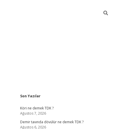
Sidebar
Son Yazılar
ltonbet
Betexper giriş adresi
https://www.betexper.xyz/
betci.
Köri ne demek TDK ?
Ağustos 7, 2026
Demir tavında dövülür ne demek TDK ?
Ağustos 6, 2026