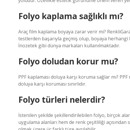
yoludur. Özellikle estetik görünüme önem veren yeni 
Folyo kaplama sağlıklı mı?
Araç film kaplama boyaya zarar verir mi? RenkliGaraj
testlerden başarıyla geçmiş olup, boyaya herhangi 
İnozetek gibi dünya markaları kullanılmaktadır.
Folyo doludan korur mu?
PPF kaplaması doluya karşı koruma sağlar mı? PPF m
doluya karşı koruması sınırlıdır.
Folyo türleri nelerdir?
İstenilen şekilde şekillendirilebilen folyo, birçok a
uygulama alanları hem de renk çeşitliliği açısından 
olmak üzere üç farklı türe ayrılabilir.