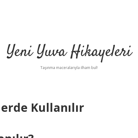
Yeni Yuva Hikayeleri
Taşınma maceralarıyla ilham bul!
erde Kullanılır
ilbet
hi