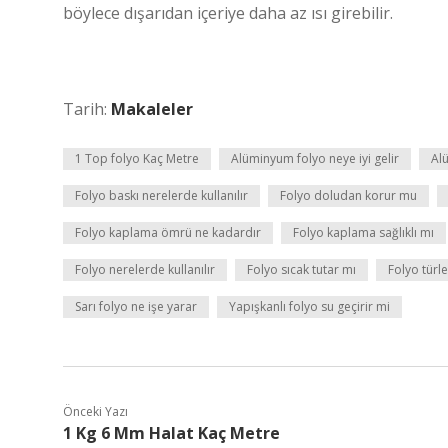
böylece dışarıdan içeriye daha az ısı girebilir.
Tarih:
Makaleler
1 Top folyo Kaç Metre
Alüminyum folyo neye iyi gelir
Alü
Folyo baskı nerelerde kullanılır
Folyo doludan korur mu
Folyo kaplama ömrü ne kadardır
Folyo kaplama sağlıklı mı
Folyo nerelerde kullanılır
Folyo sıcak tutar mı
Folyo türle
Sarı folyo ne işe yarar
Yapışkanlı folyo su geçirir mi
Önceki Yazı
1 Kg 6 Mm Halat Kaç Metre