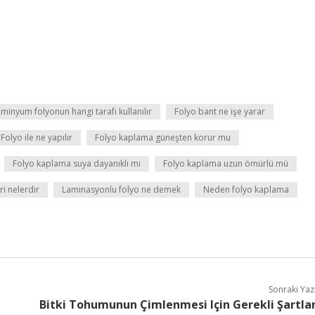
minyum folyonun hangi tarafı kullanılır
Folyo bant ne işe yarar
Folyo ile ne yapılır
Folyo kaplama güneşten korur mu
Folyo kaplama suya dayanıklı mı
Folyo kaplama uzun ömürlü mü
ri nelerdir
Laminasyonlu folyo ne demek
Neden folyo kaplama
Sonraki Yaz
Bitki Tohumunun Çimlenmesi Için Gerekli Şartla