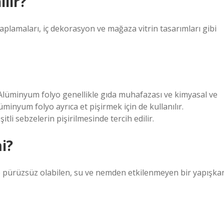
lır?
kaplamaları, iç dekorasyon ve mağaza vitrin tasarımları gibi
? Alüminyum folyo genellikle gıda muhafazası ve kimyasal ve
minyum folyo ayrıca et pişirmek için de kullanılır.
tli sebzelerin pişirilmesinde tercih edilir.
i?
 ve pürüzsüz olabilen, su ve nemden etkilenmeyen bir yapışka