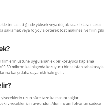
cekle temas ettiğinde yüksek veya düşük sıcaklıklara maruz
a saklamak veya folyoyla örterek tost makinesi ve fırın gibi
ek?
cak filmlerin üstüne uygulanan ek bir koruyucu kaplama
faf 0,50 mikron kalınlığında koruyucu bir selofan tabakasıyla
arına karşı daha dayanıklı hale gelir.
lir?
yiyeceklerin uzun süre taze kalmasını sağlar.
erdeki yiyecekler için uygundur. Alüminyum folyonun sadece