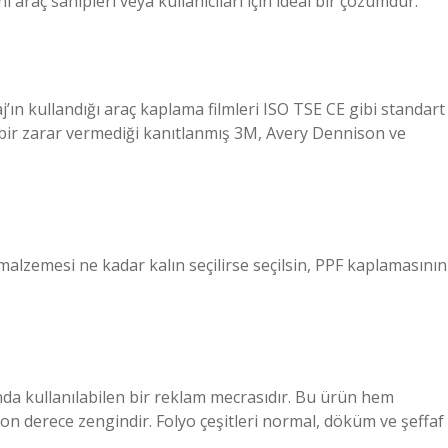
araç sahipleri veya kullanıcıları için ideal bir çözümdür.
’ın kullandığı araç kaplama filmleri ISO TSE CE gibi standart
bir zarar vermediği kanıtlanmış 3M, Avery Dennison ve
alzemesi ne kadar kalın seçilirse seçilsin, PPF kaplamasının
landa kullanılabilen bir reklam mecrasıdır. Bu ürün hem
son derece zengindir. Folyo çeşitleri normal, döküm ve şeffaf