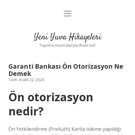
menüyü
Anasayfa
aç
Gizlilik Politikası
Yeni Yuva Hikayeleri
Yasal Uyarı
Taşınma maceralarıyla ilham bul!
Hakkımızda
Garanti Bankası Ön Otorizasyon Ne
Demek
Tarih: Aralık 22, 2024
Ön otorizasyon
nedir?
Ön Yetkilendirme (PreAuth) Kartla ödeme yapıldığı