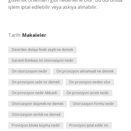
güvenlik önlemleri gibi nedenlerle olur. Bu durumda
işlem iptal edilebilir veya askıya alınabilir.
Tarih:
Makaleler
Devirden dolayı fesih zeyili ne demek
Garanti Bankası ön otorizasyon nedir
Ön otorizasyon nedir
Ön provizyon alınamadı ne demek
Ön provizyon iade ne demek
Ön provizyon neden olur
Ön provizyon nedir Akbank
Ön provizyon ücreti nedir
Otorizasyon düşmek ne demek
Otorizasyon formu nedir
Otorizasyon verildi ne demek
Provizyon bloke koyma nedir
Provizyon iptal edilir mi