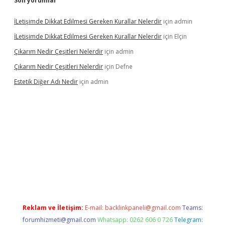
Son yorumlar
İLetişimde Dikkat Edilmesi Gereken Kurallar Nelerdir
için
admin
İLetişimde Dikkat Edilmesi Gereken Kurallar Nelerdir
için
Elçin
Çıkarım Nedir Çeşitleri Nelerdir
için
admin
Çıkarım Nedir Çeşitleri Nelerdir
için
Defne
Estetik Diğer Adı Nedir
için
admin
tci.co
betci giriş
hiltonbet güncel
Reklam ve İletişim:
E-mail:
backlinkpaneli@gmail.com
Teams:
forumhizmeti@gmail.com
Whatsapp: 0262 606 0 726
Telegram: