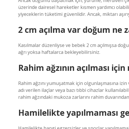
Ancak doğumu başlatmak için; yürüme, merdiven çıkma
üzerinde dairesel hareketler kısmen yardımcı olabil
yiyeceklerin tüketimi güvenlidir. Ancak, miktarı aşır
2 cm açılma var doğum ne 
Kasılmalar düzenliyse ve bebek 2 cm açılmışsa doğum
ağrı yoksa haftalarca bekleyebilirsiniz.
Rahim ağzının açılması için 
Rahim ağzını yumuşatmak için olgunlaşmasına izin ve
adı verilen ilaçlar veya bazı tıbbi cihazlar kullanıla
rahim ağzındaki mukoza zarlarını rahim duvarından 
Hamilelikte yapılmaması ge
Hamilelikte hangi egzersizler ve sporlar yapılmamal