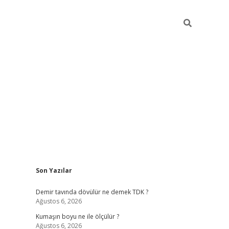
Sidebar
Son Yazılar
ltonbet
Betexper giriş adresi
https://www.betexper.xyz/
betci.
Demir tavında dövülür ne demek TDK ?
Ağustos 6, 2026
Kumaşın boyu ne ile ölçülür ?
Ağustos 6, 2026