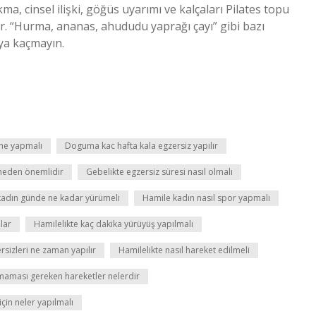
, cinsel ilişki, göğüs uyarımı ve kalçaları Pilates topu
ir. “Hurma, ananas, ahududu yaprağı çayı” gibi bazı
ıya kaçmayın.
ne yapmalı
Doguma kac hafta kala egzersiz yapılır
 neden önemlidir
Gebelikte egzersiz süresi nasıl olmalı
kadın günde ne kadar yürümeli
Hamile kadın nasıl spor yapmalı
lar
Hamilelikte kaç dakika yürüyüş yapılmalı
rsizleri ne zaman yapılır
Hamilelikte nasıl hareket edilmeli
lmaması gereken hareketler nelerdir
için neler yapılmalı