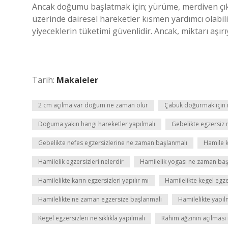
Ancak doğumu başlatmak için; yürüme, merdiven çıkma
üzerinde dairesel hareketler kısmen yardımcı olabil
yiyeceklerin tüketimi güvenlidir. Ancak, miktarı aşır
Tarih:
Makaleler
2 cm açılma var doğum ne zaman olur
Çabuk doğurmak için 
Doğuma yakın hangi hareketler yapılmalı
Gebelikte egzersiz
Gebelikte nefes egzersizlerine ne zaman başlanmalı
Hamile 
Hamilelik egzersizleri nelerdir
Hamilelik yogası ne zaman baş
Hamilelikte karın egzersizleri yapılır mı
Hamilelikte kegel egze
Hamilelikte ne zaman egzersize başlanmalı
Hamilelikte yapı
Kegel egzersizleri ne sıklıkla yapılmalı
Rahim ağzının açılması 