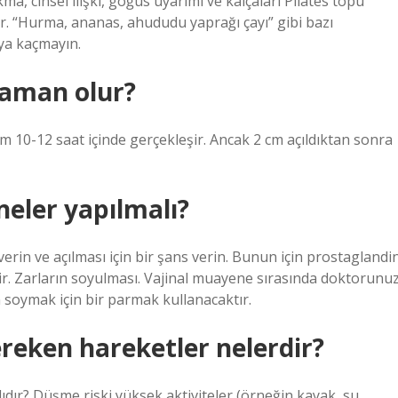
, cinsel ilişki, göğüs uyarımı ve kalçaları Pilates topu
ir. “Hurma, ananas, ahududu yaprağı çayı” gibi bazı
ıya kaçmayın.
zaman olur?
 10-12 saat içinde gerçekleşir. Ancak 2 cm açıldıktan sonra
neler yapılmalı?
rin ve açılması için bir şans verin. Bunun için prostaglandi
bilir. Zarların soyulması. Vajinal muayene sırasında doktorunuz
soymak için bir parmak kullanacaktır.
reken hareketler nelerdir?
ıdır? Düşme riski yüksek aktiviteler (örneğin kayak, su