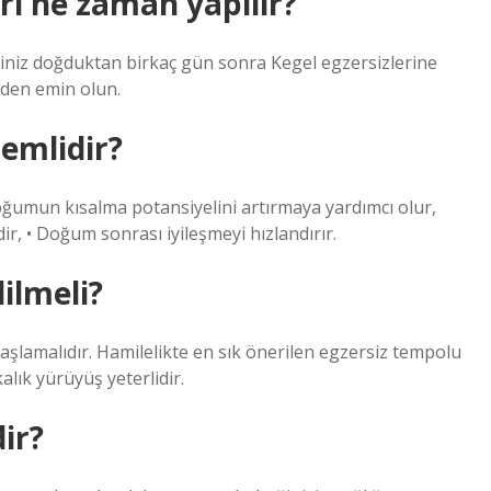
ri ne zaman yapılır?
iniz doğduktan birkaç gün sonra Kegel egzersizlerine
izden emin olun.
emlidir?
oğumun kısalma potansiyelini artırmaya yardımcı olur,
ir, • Doğum sonrası iyileşmeyi hızlandırır.
ilmeli?
başlamalıdır. Hamilelikte en sık önerilen egzersiz tempolu
lık yürüyüş yeterlidir.
dir?