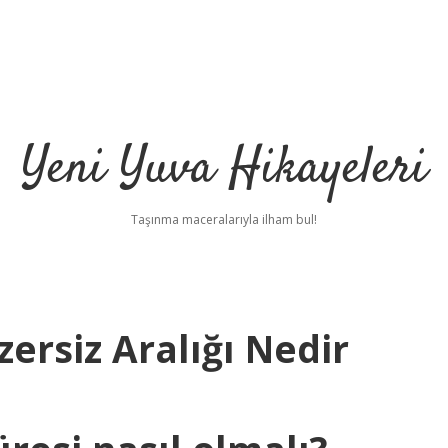
Yeni Yuva Hikayeleri
Taşınma maceralarıyla ilham bul!
zersiz Aralığı Nedir
ilbet
hi