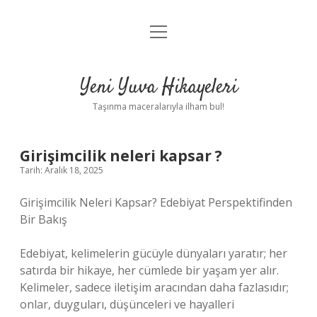
menüyü
Anasayfa
aç
Gizlilik Politikası
Yeni Yuva Hikayeleri
Yasal Uyarı
Taşınma maceralarıyla ilham bul!
Hakkımızda
Girişimcilik neleri kapsar ?
Tarih: Aralık 18, 2025
Girişimcilik Neleri Kapsar? Edebiyat Perspektifinden
Bir Bakış
Edebiyat, kelimelerin gücüyle dünyaları yaratır; her
satırda bir hikaye, her cümlede bir yaşam yer alır.
Kelimeler, sadece iletişim aracından daha fazlasıdır;
onlar, duyguları, düşünceleri ve hayalleri