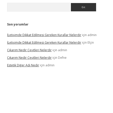
Arama
Son yorumlar
İLetişimde Dikkat Edilmesi Gereken Kurallar Nelerdir
için
admin
İLetişimde Dikkat Edilmesi Gereken Kurallar Nelerdir
için
Elçin
Çıkarım Nedir Çeşitleri Nelerdir
için
admin
Çıkarım Nedir Çeşitleri Nelerdir
için
Defne
Estetik Diğer Adı Nedir
için
admin
betci.co
betci giriş
hiltonbet güncel