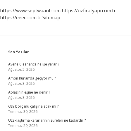
https://www.septwaant.com
https://ozfiratyapi.com.tr
https://eeee.com.tr
Sitemap
Sidebar
Son Yazılar
Avene Cleanance ne işe yarar ?
Ağustos 5, 2026
Amon Kur’an’da geçiyor mu ?
Ağustos 3, 2026
Ablasının eşine ne denir ?
Ağustos 3, 2026
689 borç mu çalişir alacak mı ?
Temmuz 30, 2026
Uzaklaştırma kararlarının süreleri ne kadardır ?
Temmuz 29, 2026