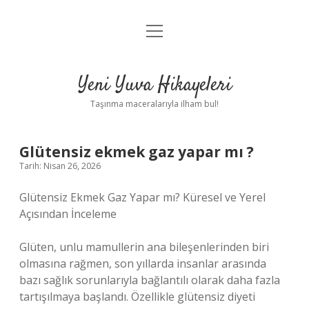
menüyü
Anasayfa
aç
Gizlilik Politikası
Yeni Yuva Hikayeleri
Yasal Uyarı
Taşınma maceralarıyla ilham bul!
Hakkımızda
Glütensiz ekmek gaz yapar mı ?
Tarih: Nisan 26, 2026
Glütensiz Ekmek Gaz Yapar mı? Küresel ve Yerel
Açısından İnceleme
Glüten, unlu mamullerin ana bileşenlerinden biri
olmasına rağmen, son yıllarda insanlar arasında
bazı sağlık sorunlarıyla bağlantılı olarak daha fazla
tartışılmaya başlandı. Özellikle glütensiz diyeti