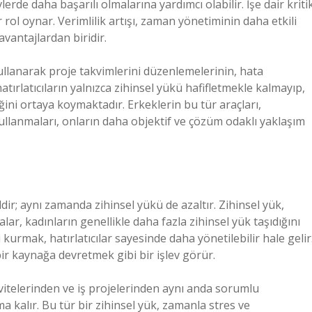
erde daha başarılı olmalarına yardımcı olabilir. İşe dair kriti
rol oynar. Verimlilik artışı, zaman yönetiminin daha etkili
avantajlardan biridir.
 kullanarak proje takvimlerini düzenlemelerinin, hata
atırlatıcıların yalnızca zihinsel yükü hafifletmekle kalmayıp,
ğini ortaya koymaktadır. Erkeklerin bu tür araçları,
 kullanmaları, onların daha objektif ve çözüm odaklı yaklaşım
ildir; aynı zamanda zihinsel yükü de azaltır. Zihinsel yük,
alar, kadınların genellikle daha fazla zihinsel yük taşıdığını
 kurmak, hatırlatıcılar sayesinde daha yönetilebilir hale gelir
 bir kaynağa devretmek gibi bir işlev görür.
ivitelerinden ve iş projelerinden aynı anda sorumlu
 kalır. Bu tür bir zihinsel yük, zamanla stres ve