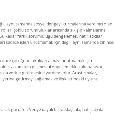
ç değil, aynı zamanda sosyal dengeyi kurmalarına yardımcı olan
e roller, çoklu sorumluluklar arasında sıkışıp kalmalarına
er… Bu kadar farklı sorumluluğu dengelemek, hatırlatıcılar
ıları sadece işleri unutmamak için değil, aynı zamanda zihinse
dan önce çocuğunu okuldan almayı unutmamak için
cı, yalnızca zamanın geçmesini engellemekle kalmaz, aynı
ı da yerine getirmesine yardımcı olur. Araştırmalar,
rini yerine getirmeyi sağlamak ve ilişkilerindeki uyumu
olarak görürler. Veriye dayalı bir yaklaşımla, hatırlatıcılar