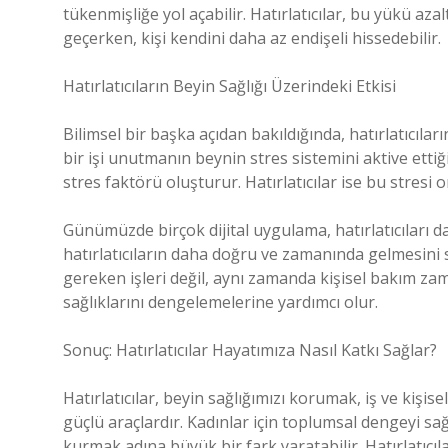
tükenmişliğe yol açabilir. Hatırlatıcılar, bu yükü az
geçerken, kişi kendini daha az endişeli hissedebilir.
Hatırlatıcıların Beyin Sağlığı Üzerindeki Etkisi
Bilimsel bir başka açıdan bakıldığında, hatırlatıcılar
bir işi unutmanın beynin stres sistemini aktive ettiğ
stres faktörü oluşturur. Hatırlatıcılar ise bu stresi
Günümüzde birçok dijital uygulama, hatırlatıcıları d
hatırlatıcıların daha doğru ve zamanında gelmesini s
gereken işleri değil, aynı zamanda kişisel bakım zaman
sağlıklarını dengelemelerine yardımcı olur.
Sonuç: Hatırlatıcılar Hayatımıza Nasıl Katkı Sağlar?
Hatırlatıcılar, beyin sağlığımızı korumak, iş ve kişis
güçlü araçlardır. Kadınlar için toplumsal dengeyi sağl
kurmak adına büyük bir fark yaratabilir. Hatırlatıcılar