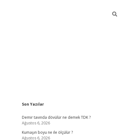
Sidebar
Son Yazılar
ilbet
hiltonbet
Betexper giriş adresi
https://www.betexper.xyz
Demir tavında dövülür ne demek TDK ?
Ağustos 6, 2026
Kumaşın boyu ne ile ölçülür ?
Ağustos 6, 2026