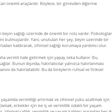
altan önemli araçlardır. Böylece, bir görevden diğerine
ın beyin sağlığı üzerinde de önemli bir rolü vardır. Psikologlar
ini bulmuşlardır. Yani, unutulan her şey, beyin üzerinde bir
 ortadan kaldırarak, zihinsel sağlığı korumaya yardımcı olur.
aha verimli hale getirmek için yapay zeka kullanır. Bu,
ağlar. Bunun dışında, hatırlatıcılar yalnızca hatırlanması
ını da hatırlatabilir. Bu da bireylerin ruhsal ve fiziksel
el yaşamda verimliliği artırmak ve zihinsel yükü azaltmak için
amak, erkekler için ise iş ve verimlilik odaklı bir yaşam
, zihinsel sağlık, verimlilik ve yaşam kalitesi açısından her ik