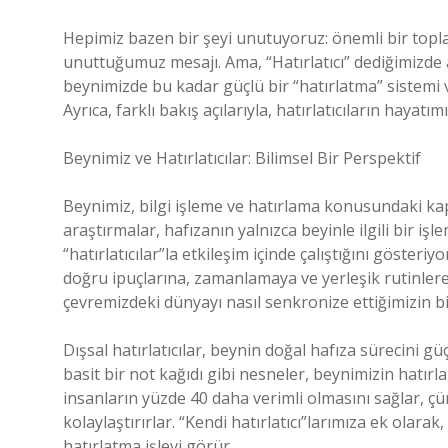
Hepimiz bazen bir şeyi unutuyoruz: önemli bir toplan
unuttuğumuz mesajı. Ama, “Hatırlatıcı” dediğimizde a
beynimizde bu kadar güçlü bir “hatırlatma” sistemi 
Ayrıca, farklı bakış açılarıyla, hatırlatıcıların hayatı
Beynimiz ve Hatırlatıcılar: Bilimsel Bir Perspektif
Beynimiz, bilgi işleme ve hatırlama konusundaki kapa
araştırmalar, hafızanın yalnızca beyinle ilgili bir iş
“hatırlatıcılar”la etkileşim içinde çalıştığını gösteriy
doğru ipuçlarına, zamanlamaya ve yerleşik rutinlere 
çevremizdeki dünyayı nasıl senkronize ettiğimizin bi
Dışsal hatırlatıcılar, beynin doğal hafıza sürecini güç
basit bir not kağıdı gibi nesneler, beynimizin hatırla
insanların yüzde 40 daha verimli olmasını sağlar, çü
kolaylaştırırlar. “Kendi hatırlatıcı”larımıza ek olara
hatırlatma işlevi görür.