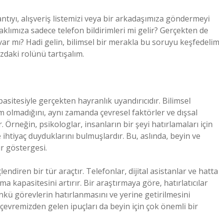
tıyı, alışveriş listemizi veya bir arkadaşımıza göndermeyi
klımıza sadece telefon bildirimleri mi gelir? Gerçekten de
var mı? Hadi gelin, bilimsel bir merakla bu soruyu keşfedelim
mızdaki rolünü tartışalım.
sitesiyle gerçekten hayranlık uyandırıcıdır. Bilimsel
lem olmadığını, aynı zamanda çevresel faktörler ve dışsal
or. Örneğin, psikologlar, insanların bir şeyi hatırlamaları için
ihtiyaç duyduklarını bulmuşlardır. Bu, aslında, beyin ve
r göstergesi.
lendiren bir tür araçtır. Telefonlar, dijital asistanlar ve hatta
ma kapasitesini artırır. Bir araştırmaya göre, hatırlatıcılar
nkü görevlerin hatırlanmasını ve yerine getirilmesini
k, çevremizden gelen ipuçları da beyin için çok önemli bir